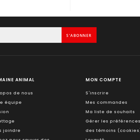
S'ABONNER
AINE ANIMAL
MON COMPTE
ropos de nous
S'inscrire
re équipe
Mes commandes
sion
Ma liste de souhaits
ettage
Gérer les préférence
 joindre
des témoins (cookies
nez pour sauver des
Loyauté