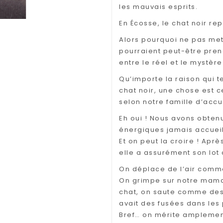
les mauvais esprits.
En Écosse, le chat noir rep
Alors pourquoi ne pas mett
pourraient peut-être prend
entre le réel et le mystè
Qu’importe la raison qui t
chat noir, une chose est c
selon notre famille d’accue
Eh oui ! Nous avons obtenu 
énergiques jamais accueill
Et on peut la croire ! Aprè
elle a assurément son lot
On déplace de l’air comme
On grimpe sur notre maman
chat, on saute comme des 
avait des fusées dans les 
Bref… on mérite amplemen