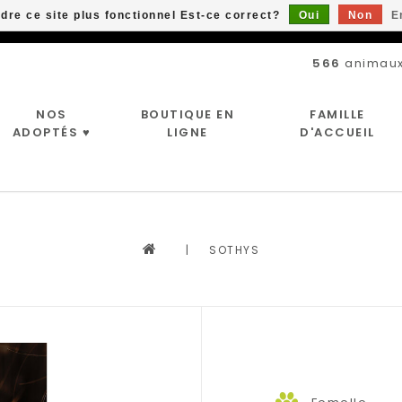
ndre ce site plus fonctionnel Est-ce correct?
Oui
Non
E
Livraison gratuite à partir de 89$*
566
animaux
NOS
BOUTIQUE EN
FAMILLE
ADOPTÉS ♥
LIGNE
D'ACCUEIL
|
SOTHYS