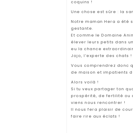
coquins !
Une chose est sûre : la sa
Notre maman Hera a été sa
gestante.
Et comme le Domaine Anim
élever leurs petits dans u
eu la chance extraordinai
Jojo, l’experte des chats 
Vous comprendrez donc qu
de maison et impatients d
Alors voilà !
Si tu veux partager ton qu
prospérité, de fertilité ou
viens nous rencontrer !
Il nous fera plaisir de cou
faire rire aux éclats !