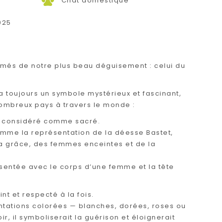
Chat domestique
025
tumés de notre plus beau déguisement : celui du
 toujours un symbole mystérieux et fascinant,
nombreux pays à travers le monde :
ps considéré comme sacré.
comme la représentation de la déesse Bastet,
 la grâce, des femmes enceintes et de la
ésentée avec le corps d’une femme et la tête
int et respecté à la fois.
entations colorées — blanches, dorées, roses ou
oir, il symboliserait la guérison et éloignerait