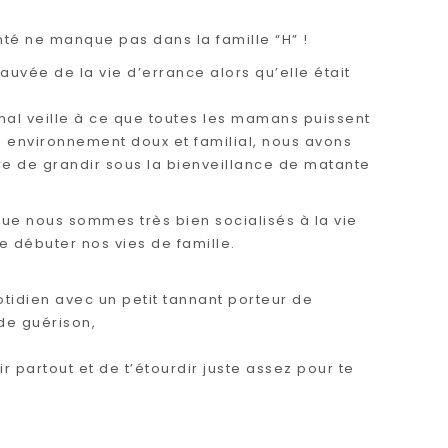
nté ne manque pas dans la famille “H” !
uvée de la vie d’errance alors qu’elle était
al veille à ce que toutes les mamans puissent
n environnement doux et familial, nous avons
re de grandir sous la bienveillance de matante
!
e nous sommes très bien socialisés à la vie
e débuter nos vies de famille.
otidien avec un petit tannant porteur de
 de guérison,
rir partout et de t’étourdir juste assez pour te