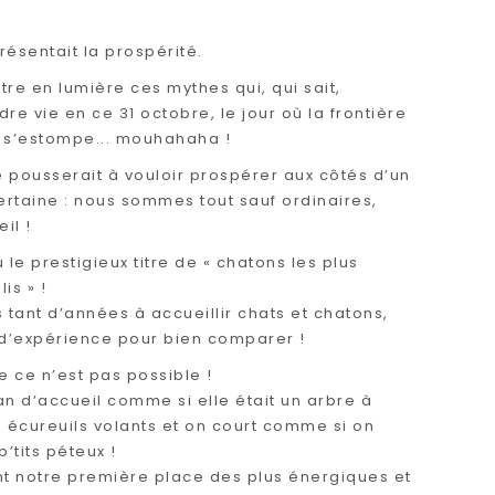
résentait la prospérité.
re en lumière ces mythes qui, qui sait,
re vie en ce 31 octobre, le jour où la frontière
re s’estompe... mouhahaha !
e pousserait à vouloir prospérer aux côtés d’un
ertaine : nous sommes tout sauf ordinaires,
il !
le prestigieux titre de « chatons les plus
is » !
s tant d’années à accueillir chats et chatons,
 d’expérience pour bien comparer !
 ce n’est pas possible !
 d’accueil comme si elle était un arbre à
écureuils volants et on court comme si on
p’tits péteux !
t notre première place des plus énergiques et