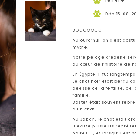
Femelle
Ddn 15-08-2
BOOOOOOO
Aujourd’hui, on s’est cos
mythe.
Notre pelage d’ébène sera
au cœur de l’histoire de 
En Égypte, il fut longtem
Le chat noir était perçu 
déesse de la fertilité, de
famille.
Bastet était souvent repr
d’un chat.
Au Japon, le chat était cra
Il existe plusieurs représ
noires —, et lorsqu’il est n