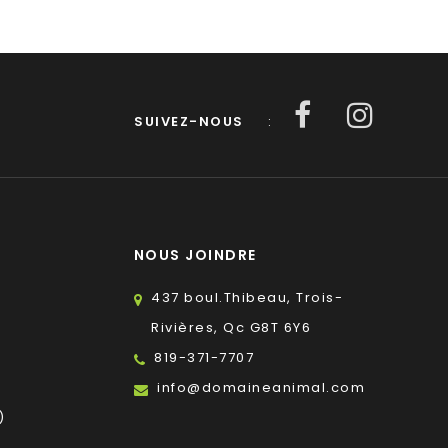
SUIVEZ-NOUS
:
NOUS JOINDRE
437 boul.Thibeau, Trois-
Rivières, Qc G8T 6Y6
819-371-7707
s
info@domaineanimal.com
)