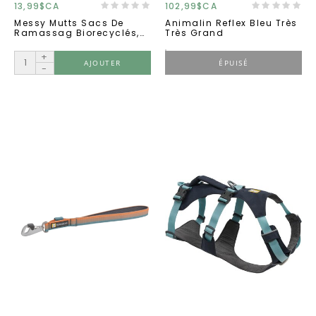
13,99$CA
102,99$CA
Messy Mutts Sacs De
Animalin Reflex Bleu Très
Ramassag Biorecyclés,
Très Grand
Sacs Avec Poignées
(180u)
+
AJOUTER
ÉPUISÉ
-