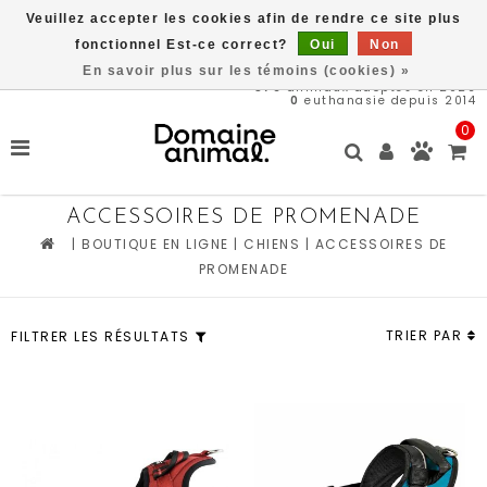
Veuillez accepter les cookies afin de rendre ce site plus
Une partie des bénéfices est remit directement au refuge du
Domaine Animal, ACHETEZ ICI, SAUVEZ DES VIES
fonctionnel Est-ce correct?
Oui
Non
En savoir plus sur les témoins (cookies) »
576
animaux adoptés en 2026
0
euthanasie depuis 2014
0
ACCESSOIRES DE PROMENADE
|
BOUTIQUE EN LIGNE
|
CHIENS
|
ACCESSOIRES DE
PROMENADE
TRIER PAR
FILTRER LES RÉSULTATS