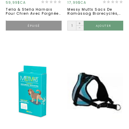
59,99$CA
17,99$CA
Tella & Stella Harnais
Messy Mutts Sacs De
Pour Chien Avec Poignée
Ramassag Biorecyclés,
Bleu Sarcelle Très Grand
Roulau De Recharge En
Vrac (365u)
+
ÉPUISÉ
AJOUTER
-