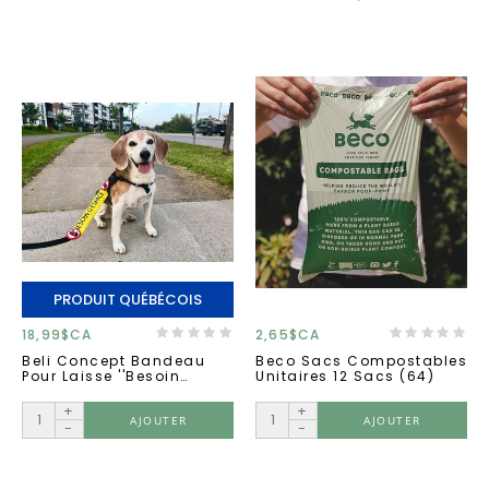
PRODUIT QUÉBÉCOIS
18,99$CA
2,65$CA
Beli Concept Bandeau
Beco Sacs Compostables
Pour Laisse ''besoin
Unitaires 12 Sacs (64)
D'espace''
+
+
AJOUTER
AJOUTER
-
-