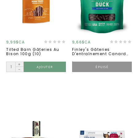
9,99$CA
9,66$CA
Tilted Barn Gâteries Au
Finley's Gâteries
Bison 100g (10)
D'entraînement Canard
6oz
+
AJOUTER
ÉPUISÉ
-