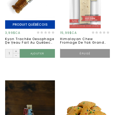
PRODUIT QUÉBÉCOIS
3,99$CA
15,99$CA
Kyon Trachée Oesophage
Himalayan Chew
De Veau Fait Au Québec
Fromage De Yak Grand
(50)
Au Bacon 93g.
+
AJOUTER
ÉPUISÉ
-