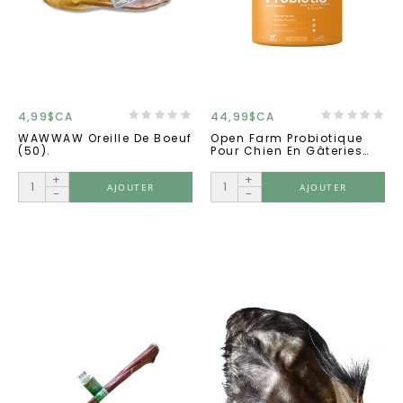
4,99$CA
44,99$CA
WAWWAW Oreille De Boeuf
Open Farm Probiotique
(50).
Pour Chien En Gâteries
90ct
+
+
AJOUTER
AJOUTER
-
-