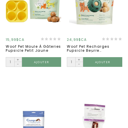
15,99$CA
24,99$CA
Woof Pet Moule À Gâteries
Woof Pet Recharges
Pupsicle Petit Jaune
Pupsicle Beurre
D'arachide/boeuf Xlarge
+
+
AJOUTER
AJOUTER
-
-