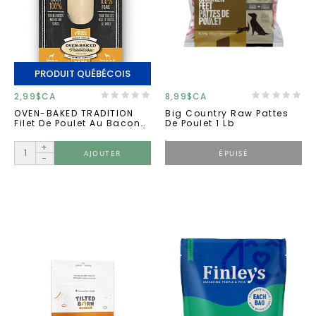
PRODUIT QUÉBÉCOIS
2,99$CA
8,99$CA
OVEN-BAKED TRADITION
Big Country Raw Pattes
Filet De Poulet Au Bacon
De Poulet 1 Lb
Fumé Pour Chien 30g (12)
+
AJOUTER
ÉPUISÉ
-