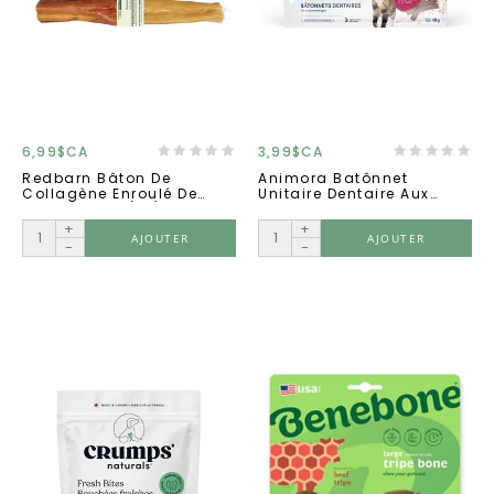
6,99$CA
3,99$CA
Redbarn Bâton De
Animora Batônnet
Collagène Enroulé De
Unitaire Dentaire Aux
Bœuf Moyen (30)
Canneberges Chats
+
+
AJOUTER
AJOUTER
-
-