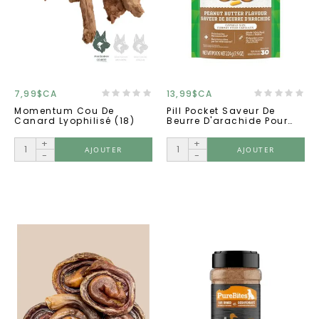
7,99$CA
13,99$CA
Momentum Cou De
Pill Pocket Saveur De
Canard Lyophilisé (18)
Beurre D'arachide Pour
Chien 7.9 Oz
+
+
AJOUTER
AJOUTER
-
-