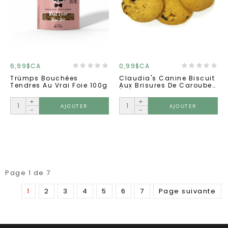
6,99$CA
0,99$CA
Trümps Bouchées
Claudia's Canine Biscuit
Tendres Au Vrai Foie 100g
Aux Brisures De Caroube
(...)
+
+
AJOUTER
AJOUTER
-
-
Page 1 de 7
1
2
3
4
5
6
7
Page suivante