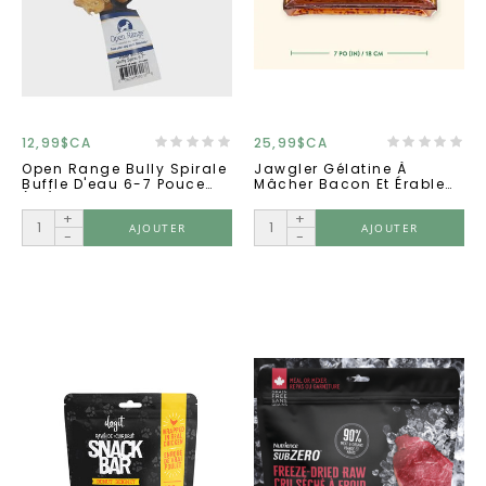
12,99$CA
25,99$CA
Open Range Bully Spirale
Jawgler Gélatine À
Buffle D'eau 6-7 Pouce
Mâcher Bacon Et Érable
(35).
Très Grand
+
+
AJOUTER
AJOUTER
-
-