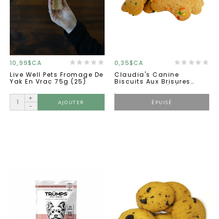
10,99$CA
0,35$CA
Live Well Pets Fromage De
Claudia's Canine
Yak En Vrac 75g (25)
Biscuits Aux Brisures
D'arc-En-Ciel (...)
+
AJOUTER
ÉPUISÉ
-