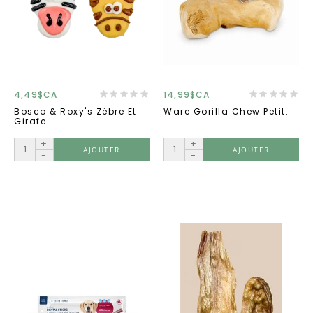
4,49$CA
14,99$CA
Bosco & Roxy's Zèbre Et
Ware Gorilla Chew Petit.
Girafe
+
+
AJOUTER
AJOUTER
-
-