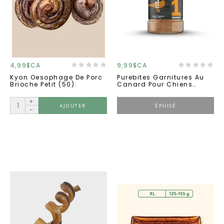
4,99$CA
9,99$CA
Kyon Oesophage De Porc
Purebites Garnitures Au
Brioche Petit (50).
Canard Pour Chiens
Déshydraté 3.5 Oz.
+
AJOUTER
ÉPUISÉ
-