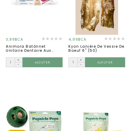
3,99$CA
4,99$CA
Animora Batônnet
Kyon Lanière De Vessie De
Unitaire Dentaire Aux
Boeuf 6" (50)
Canneberges Chiens Plus
De 25 Kg
+
+
AJOUTER
AJOUTER
-
-