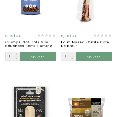
9,99$CA
5,99$CA
Crumps' Naturals Mini
Faim Museau Petite Côte
Bouchées Semi-Humide
De Bœuf
Au Bœuf 120g
+
+
AJOUTER
AJOUTER
-
-