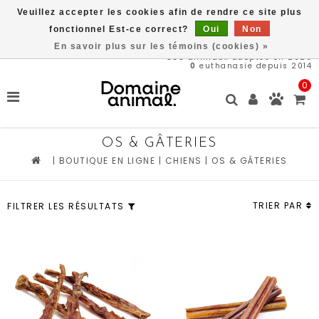
Veuillez accepter les cookies afin de rendre ce site plus
Une partie des bénéfices est remit directement au refuge du
Domaine Animal, ACHETEZ ICI, SAUVEZ DES VIES
fonctionnel Est-ce correct?
Oui
Non
En savoir plus sur les témoins (cookies) »
566
animaux adoptés en 2026
0
euthanasie depuis 2014
0
OS & GÂTERIES
|
BOUTIQUE EN LIGNE
|
CHIENS
|
OS & GÂTERIES
TRIER PAR
FILTRER LES RÉSULTATS