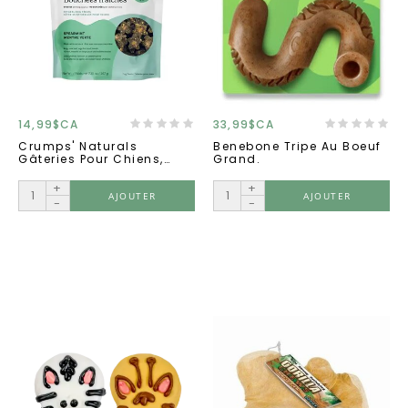
14,99$CA
33,99$CA
Crumps' Naturals
Benebone Tripe Au Boeuf
Gâteries Pour Chiens,
Grand.
Bouchées Fraîches,
Menthe Verte 207 G
+
+
AJOUTER
AJOUTER
-
-