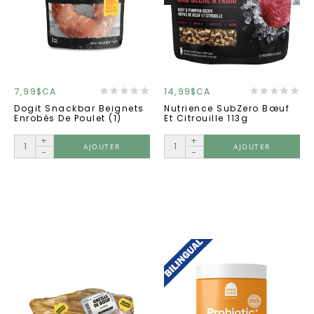
7,99$CA
14,99$CA
Dogit Snackbar Beignets
Nutrience SubZero Bœuf
Enrobés De Poulet (1)
Et Citrouille 113g
+
+
AJOUTER
AJOUTER
-
-