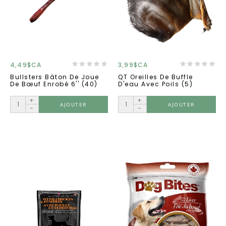
4,49$CA
3,99$CA
Bullsters Bâton De Joue
QT Oreilles De Buffle
De Bœuf Enrobé 6'' (40)
D'eau Avec Poils (5)
+
+
AJOUTER
AJOUTER
-
-