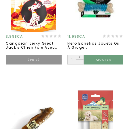
3,99$CA
11,99$CA
Canadian Jerky Great
Hero Bonetics Jouets Os
Jack's Chien Foie Avec
À Gruger.
Fromage 2oz.
+
ÉPUISÉ
AJOUTER
-