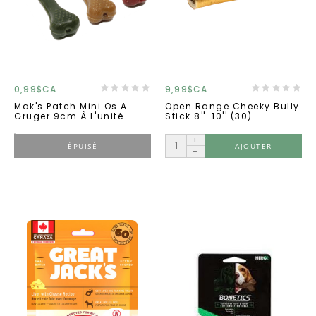
0,99$CA
9,99$CA
Mak's Patch Mini Os A
Open Range Cheeky Bully
Gruger 9cm À L'unité
Stick 8''-10'' (30)
+
ÉPUISÉ
AJOUTER
-