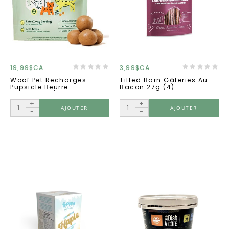
19,99$CA
3,99$CA
Woof Pet Recharges
Tilted Barn Gâteries Au
Pupsicle Beurre
Bacon 27g (4).
D'arachide/boeuf Large
+
+
AJOUTER
AJOUTER
-
-