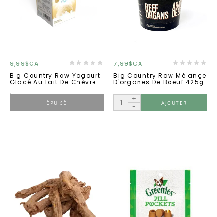
9,99$CA
7,99$CA
Big Country Raw Yogourt
Big Country Raw Mélange
Glacé Au Lait De Chèvre
D'organes De Boeuf 425g
Et Sirop D'érable 300ml
+
ÉPUISÉ
AJOUTER
-