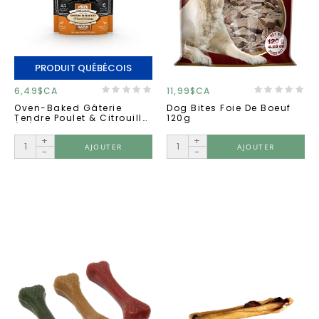
PRODUIT QUÉBÉCOIS
6,49$CA
11,99$CA
Oven-Baked Gâterie
Dog Bites Foie De Boeuf
Tendre Poulet & Citrouille
120g
(10)
+
+
AJOUTER
AJOUTER
-
-