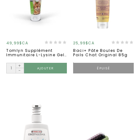
49,99$CA
25,99$CA
Tomlyn Supplément
Baci+ Pâte Boules De
Immunitaire L-Lysine Gel
Poils Chat Original 85g
Pour Chats 5oz
+
AJOUTER
ÉPUISÉ
-