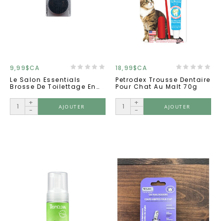
9,99$CA
18,99$CA
Le Salon Essentials
Petrodex Trousse Dentaire
Brosse De Toilettage En
Pour Chat Au Malt 70g
Caoutchouc
+
+
AJOUTER
AJOUTER
-
-