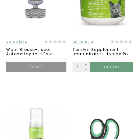
20,99$CA
36,99$CA
Wahl Brosse-Lissoir
Tomlyn Supplément
Autonettoyante Pour
Immunitaire L-Lysine Pour
Chats
Chats 100g
+
ÉPUISÉ
AJOUTER
-