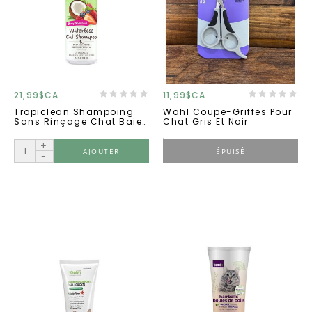
21,99$CA
11,99$CA
Tropiclean Shampoing
Wahl Coupe-Griffes Pour
Sans Rinçage Chat Baie
Chat Gris Et Noir
Et Coconut
+
AJOUTER
ÉPUISÉ
-