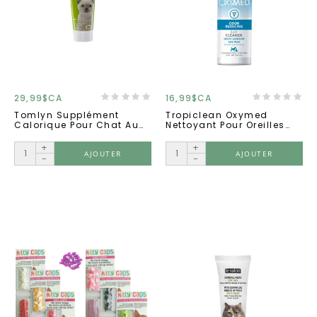
29,99$CA
16,99$CA
Tomlyn Supplément
Tropiclean Oxymed
Calorique Pour Chat Au
Nettoyant Pour Oreilles
Poisson 120g.
Avec Alcool
+
+
AJOUTER
AJOUTER
-
-