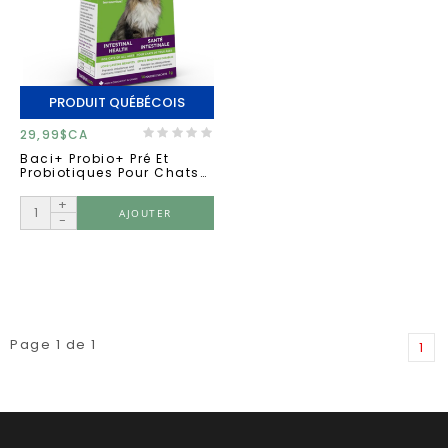
PRODUIT QUÉBÉCOIS
29,99$CA
Baci+ Probio+ Pré Et
Probiotiques Pour Chats
14 Sachets 1g
+
AJOUTER
-
Page 1 de 1
1