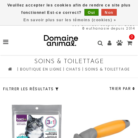
Veuillez accepter les cookies afin de rendre ce site plus
Une partie des bénéfices est remit directement au refuge du
Domaine Animal, ACHETEZ ICI, SAUVEZ DES VIES
fonctionnel Est-ce correct?
Oui
Non
En savoir plus sur les témoins (cookies) »
569
animaux adoptés en 2026
0
euthanasie depuis 2014
0
SOINS & TOILETTAGE
|
BOUTIQUE EN LIGNE
|
CHATS
|
SOINS & TOILETTAGE
TRIER PAR
FILTRER LES RÉSULTATS