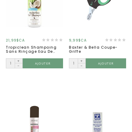
21,99$CA
9,99$CA
Tropiclean Shampoing
Baxter & Bella Coupe-
Sans Rinçage Eau De
Griffe
Coconut 218ml
+
+
AJOUTER
AJOUTER
-
-