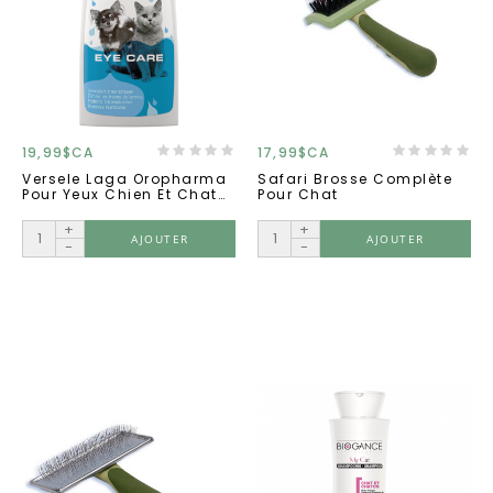
19,99$CA
17,99$CA
Versele Laga Oropharma
Safari Brosse Complète
Pour Yeux Chien Et Chat
Pour Chat
150ml
+
+
AJOUTER
AJOUTER
-
-