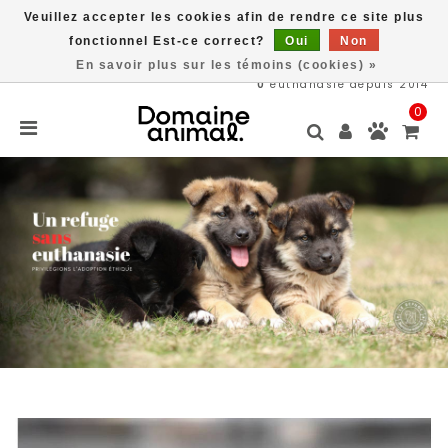
Veuillez accepter les cookies afin de rendre ce site plus
Une partie des bénéfices est remit directement au refuge du
Domaine Animal, ACHETEZ ICI, SAUVEZ DES VIES
fonctionnel Est-ce correct?
Oui
Non
En savoir plus sur les témoins (cookies) »
564
animaux adoptés en 2026
0
euthanasie depuis 2014
0