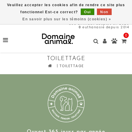
Veuillez accepter les cookies afin de rendre ce site plus
Une partie des bénéfices est remit directement au refug
Domaine Animal, ACHETEZ ICI, SAUVEZ DES VIES
fonctionnel Est-ce correct?
Oui
Non
En savoir plus sur les témoins (cookies) »
566
animaux adoptés en 2026
0
euthanasie depuis 2014
0
TOILETTAGE
|
TOILETTAGE
Ouvert 365 jours par année