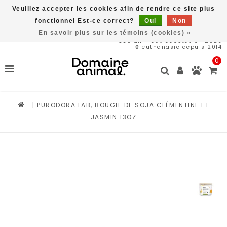
Veuillez accepter les cookies afin de rendre ce site plus
Livraison gratuite à partir de 89$*
fonctionnel Est-ce correct?
Oui
Non
En savoir plus sur les témoins (cookies) »
569
animaux adoptés en 2026
0
euthanasie depuis 2014
0
|
PURODORA LAB, BOUGIE DE SOJA CLÉMENTINE ET
JASMIN 13OZ