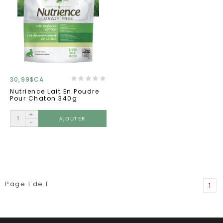
30,99$CA
Nutrience Lait En Poudre
Pour Chaton 340g
+
AJOUTER
-
Page 1 de 1
1