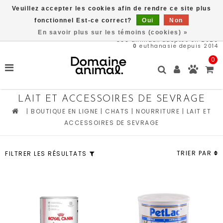
Veuillez accepter les cookies afin de rendre ce site plus
Livraison gratuite à partir de 89$*
fonctionnel Est-ce correct?
Oui
Non
En savoir plus sur les témoins (cookies) »
566
animaux adoptés en 2026
0
euthanasie depuis 2014
0
LAIT ET ACCESSOIRES DE SEVRAGE
|
BOUTIQUE EN LIGNE
|
CHATS
|
NOURRITURE
|
LAIT ET
ACCESSOIRES DE SEVRAGE
TRIER PAR
FILTRER LES RÉSULTATS