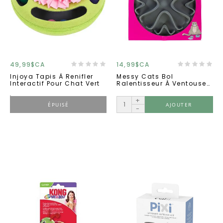
49,99$CA
14,99$CA
Injoya Tapis À Renifler
Messy Cats Bol
Interactif Pour Chat Vert
Ralentisseur À Ventouses
Pour Chat
+
ÉPUISÉ
AJOUTER
-