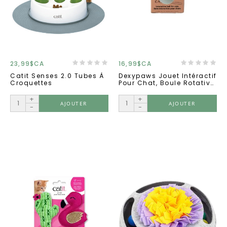
23,99$CA
16,99$CA
Catit Senses 2.0 Tubes À
Dexypaws Jouet Intéractif
Croquettes
Pour Chat, Boule Rotative
Intelligente
+
+
AJOUTER
AJOUTER
-
-