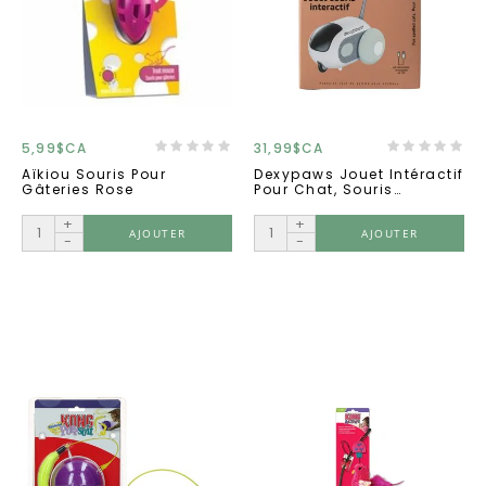
5,99$CA
31,99$CA
Aïkiou Souris Pour
Dexypaws Jouet Intéractif
Gâteries Rose
Pour Chat, Souris
Téléguidée Avec
Télécommande
+
+
AJOUTER
AJOUTER
-
-