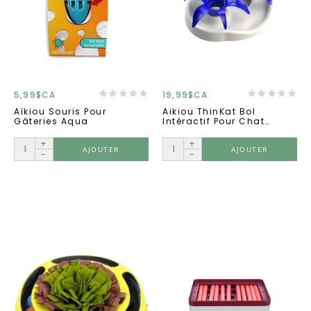
5,99$CA
19,99$CA
Aïkiou Souris Pour
Aikiou ThinKat Bol
Gâteries Aqua
Intéractif Pour Chat
Fleurs Bleues
+
+
AJOUTER
AJOUTER
-
-