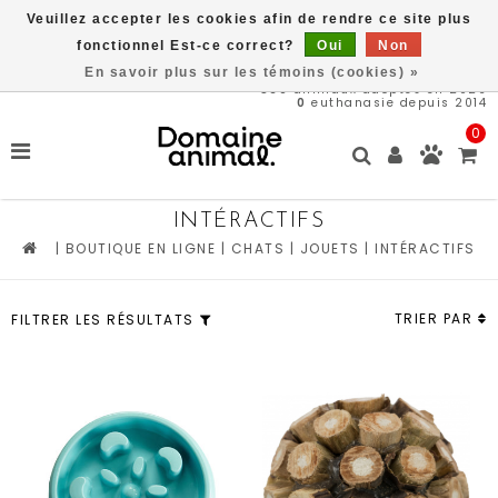
Veuillez accepter les cookies afin de rendre ce site plus
Une partie des bénéfices est remit directement au refuge du
Domaine Animal, ACHETEZ ICI, SAUVEZ DES VIES
fonctionnel Est-ce correct?
Oui
Non
En savoir plus sur les témoins (cookies) »
569
animaux adoptés en 2026
0
euthanasie depuis 2014
0
INTÉRACTIFS
|
BOUTIQUE EN LIGNE
|
CHATS
|
JOUETS
|
INTÉRACTIFS
TRIER PAR
FILTRER LES RÉSULTATS