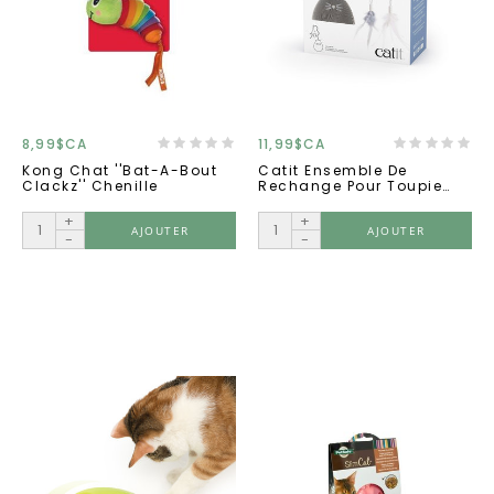
8,99$CA
11,99$CA
Kong Chat ''bat-A-Bout
Catit Ensemble De
Clackz'' Chenille
Rechange Pour Toupie
Pixi
+
+
AJOUTER
AJOUTER
-
-