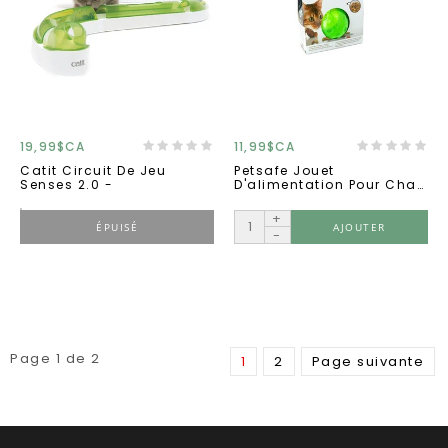
19,99$CA
11,99$CA
Catit Circuit De Jeu
Petsafe Jouet
Senses 2.0 -
D'alimentation Pour Chat,
Slimcat - Vert
+
ÉPUISÉ
AJOUTER
-
Page 1 de 2
1
2
Page suivante