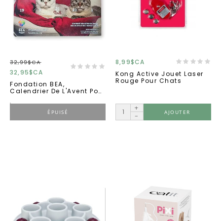
8,99$CA
32,99$CA
32,95$CA
Kong Active Jouet Laser
Rouge Pour Chats
Fondation BEA,
Calendrier De L'Avent Pour
Chat CALICO 2025
+
ÉPUISÉ
AJOUTER
-