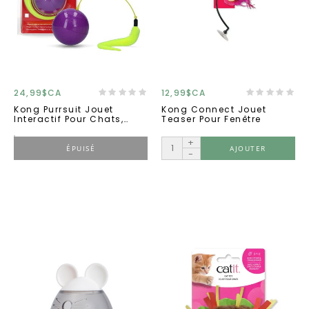
24,99$CA
12,99$CA
Kong Purrsuit Jouet
Kong Connect Jouet
Interactif Pour Chats,
Teaser Pour Fenêtre
Stimulant La Chasse Et Le
Jeu
+
ÉPUISÉ
AJOUTER
-