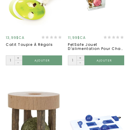
13,99$CA
11,99$CA
Catit Toupie À Régals
PetSafe Jouet
D'alimentation Pour Chat,
Slimcat Rose
+
+
AJOUTER
AJOUTER
-
-