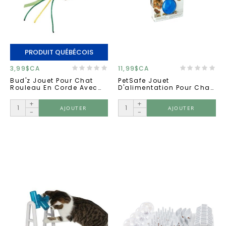
PRODUIT QUÉBÉCOIS
3,99$CA
11,99$CA
Bud'z Jouet Pour Chat
PetSafe Jouet
Rouleau En Corde Avec
D'alimentation Pour Chat,
Yeux 2.5''.
Slimcat - Bleu
+
+
AJOUTER
AJOUTER
-
-