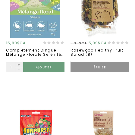
15,99$CA
5,99$CA
9,99$CA
Complètement Dingue
Rosewood Healthy Fruit
Mélange Florale Sérénité
Salad (8).
''santé Digestive'' 50g
+
AJOUTER
ÉPUISÉ
-