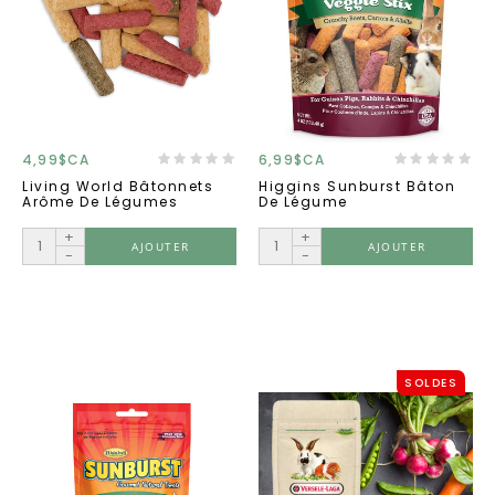
4,99$CA
6,99$CA
Living World Bâtonnets
Higgins Sunburst Bâton
Arôme De Légumes
De Légume
+
+
AJOUTER
AJOUTER
-
-
SOLDES