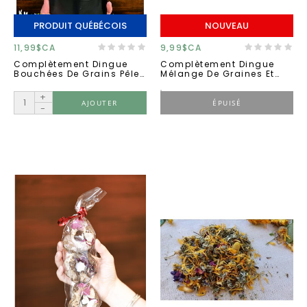
PRODUIT QUÉBÉCOIS
NOUVEAU
11,99$CA
9,99$CA
Complètement Dingue
Complètement Dingue
Bouchées De Grains Pêle-
Mélange De Graines Et
Mêle 50g
Fleur ''doux Réconfort''
150g
+
AJOUTER
ÉPUISÉ
-