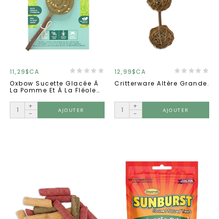
11,29$CA
12,99$CA
Oxbow Sucette Glacée À
Critterware Altère Grande.
La Pomme Et À La Fléole
Des Prés.
+
+
AJOUTER
AJOUTER
-
-