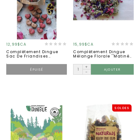
12,99$CA
15,99$CA
Complètement Dingue
Complètement Dingue
Sac De Friandises
Mélange Florale ''matinée
''cœurs Palpitants'' 50g
Ensoleillée'' 50g
+
ÉPUISÉ
AJOUTER
-
SOLDES