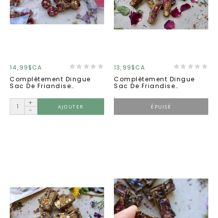
14,99$CA
13,99$CA
Complètement Dingue
Complètement Dingue
Sac De Friandise
Sac De Friandise
''fonction Urinaire''
''équilibre Digestif''
+
AJOUTER
ÉPUISÉ
-