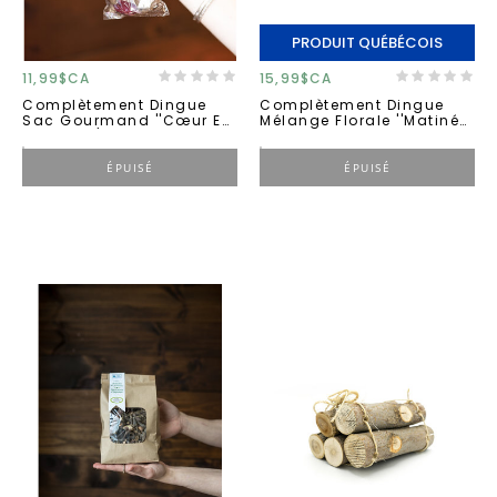
PRODUIT QUÉBÉCOIS
11,99$CA
15,99$CA
Complètement Dingue
Complètement Dingue
Sac Gourmand ''cœur En
Mélange Florale ''matinée
Fleurs'' 3/pqt
Ensoleillée'' 50g
ÉPUISÉ
ÉPUISÉ