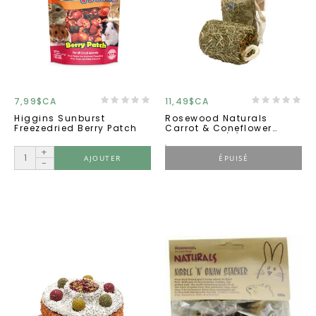
7,99$CA
11,49$CA
Higgins Sunburst
Rosewood Naturals
Freezedried Berry Patch
Carrot & Coneflower
Roller 125g (6)
+
AJOUTER
ÉPUISÉ
-