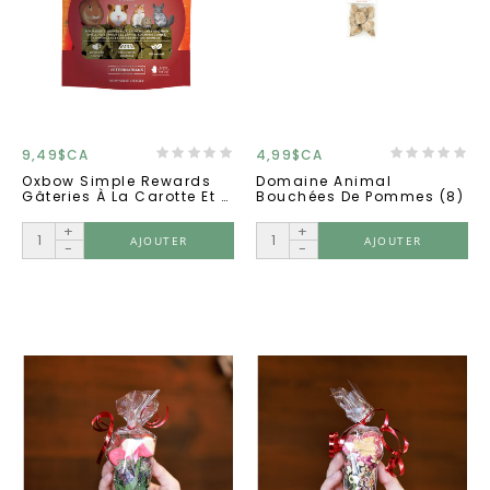
9,49$CA
4,99$CA
Oxbow Simple Rewards
Domaine Animal
Gâteries À La Carotte Et À
Bouchées De Pommes (8)
L'aneth
+
+
AJOUTER
AJOUTER
-
-