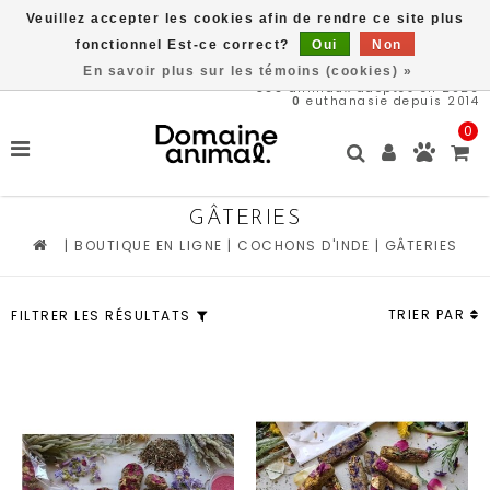
Veuillez accepter les cookies afin de rendre ce site plus
Une partie des bénéfices est remit directement au refuge du
Domaine Animal, ACHETEZ ICI, SAUVEZ DES VIES
fonctionnel Est-ce correct?
Oui
Non
En savoir plus sur les témoins (cookies) »
566
animaux adoptés en 2026
0
euthanasie depuis 2014
0
GÂTERIES
|
BOUTIQUE EN LIGNE
|
COCHONS D'INDE
|
GÂTERIES
TRIER PAR
FILTRER LES RÉSULTATS