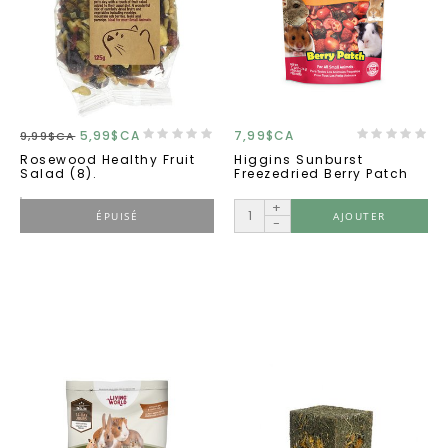
5,99$CA
7,99$CA
9,99$CA
Rosewood Healthy Fruit
Higgins Sunburst
Salad (8).
Freezedried Berry Patch
+
ÉPUISÉ
AJOUTER
-