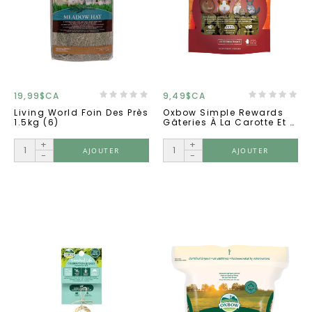
19,99$CA
9,49$CA
Living World Foin Des Près
Oxbow Simple Rewards
1.5kg (6)
Gâteries À La Carotte Et À
L'aneth
+
+
AJOUTER
AJOUTER
-
-