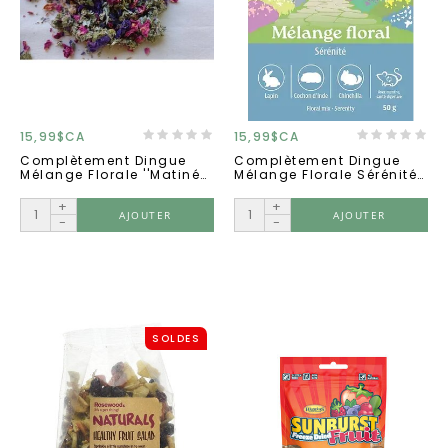
15,99$CA
15,99$CA
Complètement Dingue
Complètement Dingue
Mélange Florale ''matinée
Mélange Florale Sérénité
Ensoleillée'' 50g
''santé Digestive'' 50g
+
+
AJOUTER
AJOUTER
-
-
SOLDES