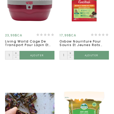
23,99$CA
17,99$CA
Living World Cage De
Oxbow Nourriture Pour
Transport Pour Lapin Et
Souris Et Jeunes Rats
Cochon D'inde
2.5lb
+
+
AJOUTER
AJOUTER
-
-