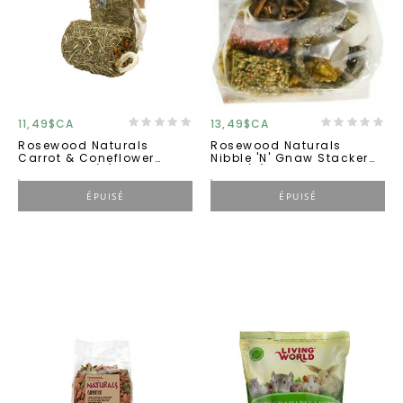
11,49$CA
13,49$CA
Rosewood Naturals
Rosewood Naturals
Carrot & Coneflower
Nibble 'n' Gnaw Stacker
Roller 125g (6)
100g (6)
ÉPUISÉ
ÉPUISÉ