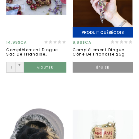
PRODUIT QUÉBÉCOIS
14,99$CA
9,99$CA
Complètement Dingue
Complètement Dingue
Sac De Friandise
Cône De Friandise 25g
''fonction Urinaire''
+
AJOUTER
ÉPUISÉ
-