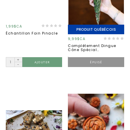
1,99$CA
PRODUIT QUÉBÉCOIS
Échantillon Foin Pinacle
9,99$CA
Complètement Dingue
Cône Spécial
Thématique 25g
+
AJOUTER
ÉPUISÉ
-