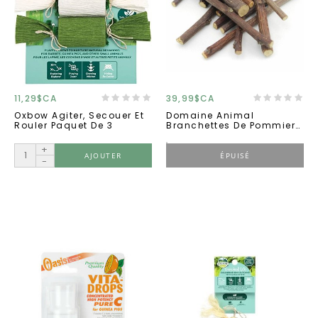
11,29$CA
39,99$CA
Oxbow Agiter, Secouer Et
Domaine Animal
Rouler Paquet De 3
Branchettes De Pommier
En Boite *****
+
AJOUTER
ÉPUISÉ
-