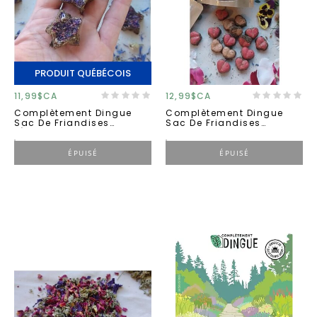
PRODUIT QUÉBÉCOIS
11,99$CA
12,99$CA
Complètement Dingue
Complètement Dingue
Sac De Friandises
Sac De Friandises
''étoiles Délicieuses'' 50g
''cœurs Palpitants'' 50g
ÉPUISÉ
ÉPUISÉ