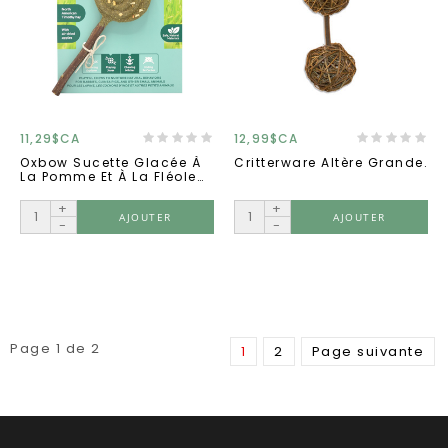
11,29$CA
12,99$CA
Oxbow Sucette Glacée À
Critterware Altère Grande.
La Pomme Et À La Fléole
Des Prés.
+
+
AJOUTER
AJOUTER
-
-
Page 1 de 2
1
2
Page suivante