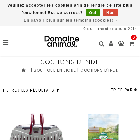
Veuillez accepter les cookies afin de rendre ce site plus
Une partie des bénéfices est remit directement au refuge du
Domaine Animal, ACHETEZ ICI, SAUVEZ DES VIES
fonctionnel Est-ce correct?
Oui
Non
En savoir plus sur les témoins (cookies) »
569
animaux adoptés en 2026
0
euthanasie depuis 2014
0
COCHONS D'INDE
|
BOUTIQUE EN LIGNE
|
COCHONS D'INDE
TRIER PAR
FILTRER LES RÉSULTATS