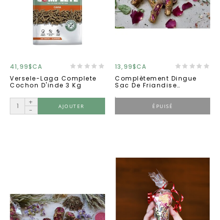
41,99$CA
13,99$CA
Versele-Laga Complete
Complètement Dingue
Cochon D'inde 3 Kg
Sac De Friandise
''équilibre Digestif''
+
AJOUTER
ÉPUISÉ
-