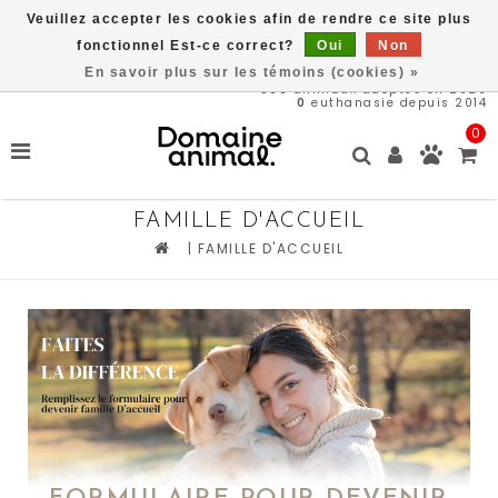
Veuillez accepter les cookies afin de rendre ce site plus
Livraison gratuite à partir de 89$*
fonctionnel Est-ce correct?
Oui
Non
En savoir plus sur les témoins (cookies) »
566
animaux adoptés en 2026
0
euthanasie depuis 2014
0
FAMILLE D'ACCUEIL
|
FAMILLE D'ACCUEIL