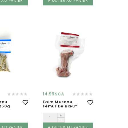
 AU PANIER
AJOUTER AU PANIER
14,99$CA
eau
Faim Museau
 250g
Fémur De Bœuf
+
-
 AU PANIER
AJOUTER AU PANIER