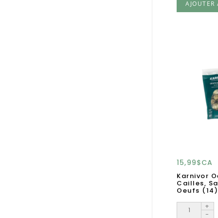
AJOUTER 
15,99$CA
Karnivor O
Cailles, S
Oeufs (14)
+
-