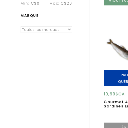
AJOUTER 
Min: C$
0
Max: C$
20
MARQUE
PRO
QUÉB
10,99$CA
Gourmet 4
Sardines E
ÉP