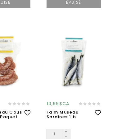
PUISÉ
ÉPUISÉ
10,99$CA
eau Cous
Faim Museau
 Paquet
Sardines 1lb
+
-