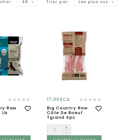
icher:
48
Trier par:
Les plus vus
17,99$CA
try Raw
Big Country Raw
1 Lb
Côte De Boeuf
Tgrand 4pc
+
-