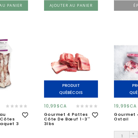
AU PANIER
AJOUTER AU PANIER
É
PRODUIT
PR
QUÉBÉCOIS
QUÉ
10,99$CA
19,99$CA
au
Gourmet 4 Pattes
Gourmet 
 Côtes
Côte De Bœuf 1-3''
Oxtail
Paquet 3
3lbs
+