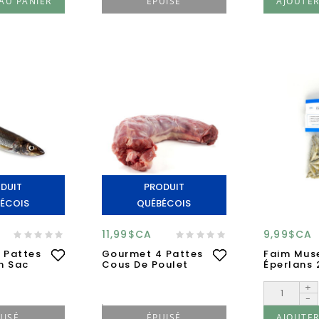
AU PANIER
ÉPUISÉ
AJOUTER
DUIT
PRODUIT
ÉCOIS
QUÉBÉCOIS
11,99$CA
9,99$CA
 Pattes
Gourmet 4 Pattes
Faim Mus
n Sac
Cous De Poulet
Éperlans
+
-
UISÉ
ÉPUISÉ
AJOUTER