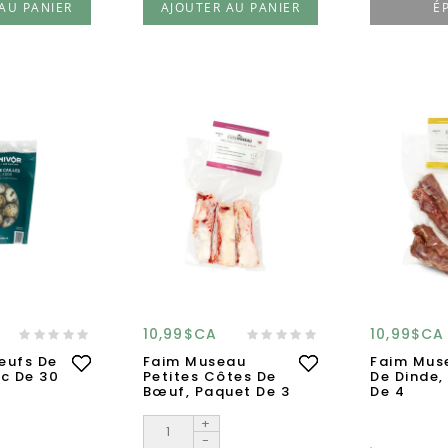
AU PANIER
AJOUTER AU PANIER
É
10,99$CA
10,99$CA
eufs De
Faim Museau
Faim Mus
ac De 30
Petites Côtes De
De Dinde,
Bœuf, Paquet De 3
De 4
+
-