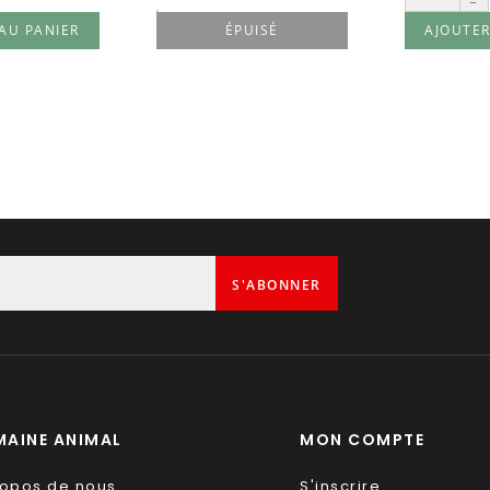
-
AU PANIER
ÉPUISÉ
AJOUTER
1
S'ABONNER
AINE ANIMAL
MON COMPTE
ropos de nous
S'inscrire