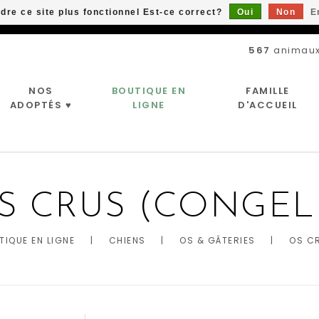
ndre ce site plus fonctionnel Est-ce correct?
Oui
Non
E
Livraison gratuite à partir de 89$*
567
animaux
NOS
BOUTIQUE EN
FAMILLE
ADOPTÉS ♥
LIGNE
D'ACCUEIL
S CRUS (CONGEL
TIQUE EN LIGNE
|
CHIENS
|
OS & GÂTERIES
|
OS C