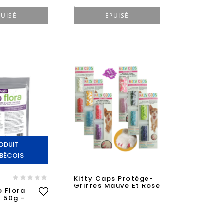
PUISÉ
ÉPUISÉ
ODUIT
BÉCOIS
A
Kitty Caps Protège-
Griffes Mauve Et Rose
o Flora
 50g -