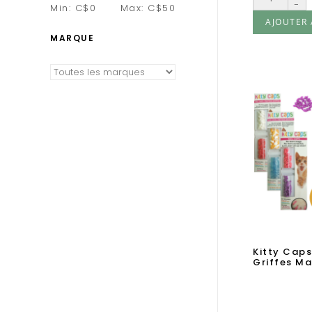
-
Min: C$
0
Max: C$
50
AJOUTER 
MARQUE
Kitty Caps
Griffes Ma