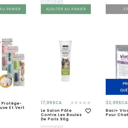
-
AU PANIER
AJOUTER AU PANIER
É
PR
QUÉ
17,99$CA
32,99$C
 Protège-
uve Et Vert
Le Salon Pâte
Baci+ Viv
Contre Les Boules
Pour Chat
De Poils 90g