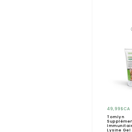
49,99$CA
Tomlyn
Suppléme
Immunitair
Lysine Gel