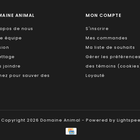
AINE ANIMAL
MON COMPTE
ropos de nous
S'inscrire
re équipe
Mes commandes
sion
Ma liste de souhaits
ettage
Gérer les préférence
 joindre
des témoins (cookies
nez pour sauver des
Loyauté
 Copyright 2026 Domaine Animal - Powered by
Lightspe