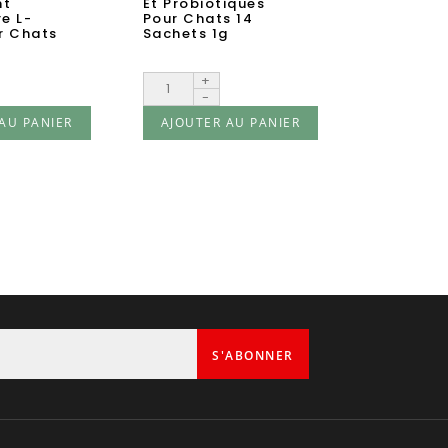
nt
Et Probiotiques
e L-
Pour Chats 14
r Chats
Sachets 1g
+
-
AU PANIER
AJOUTER AU PANIER
1
S'ABONNER