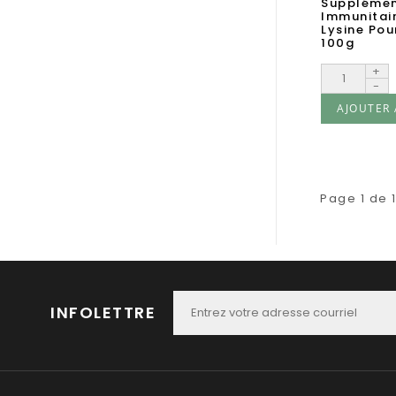
Suppléme
Immunitair
Lysine Pou
100g
+
-
AJOUTER 
Page 1 de 
INFOLETTRE