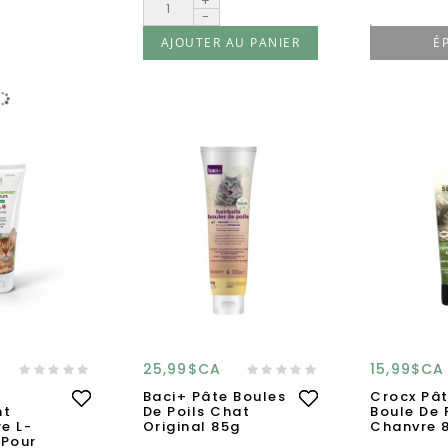
+
-
AJOUTER AU PANIER
É
25,99$CA
15,99$CA
Baci+ Pâte Boules
Crocx Pât
nt
De Poils Chat
Boule De 
e L-
Original 85g
Chanvre 
 Pour