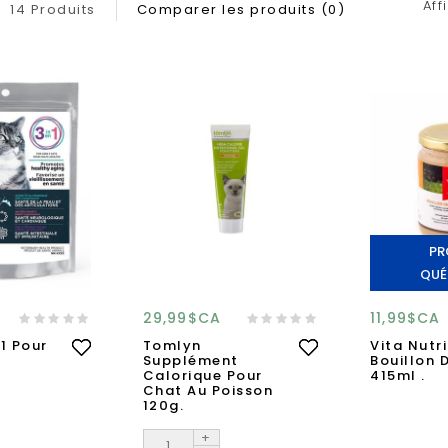
Aff
14 Produits
Comparer les produits (0)
PR
QUÉ
29,99$CA
11,99$CA
 1 Pour
Tomlyn
Vita Nutri
Supplément
Bouillon 
Calorique Pour
415ml .
Chat Au Poisson
120g.
+