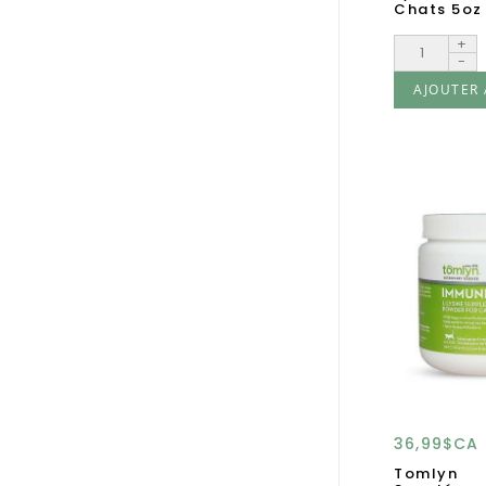
Chats 5oz
+
-
AJOUTER 
36,99$CA
Tomlyn