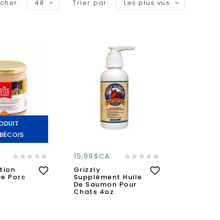
icher:
48
Trier par:
Les plus vus
ODUIT
BÉCOIS
15,99$CA
tion
Grizzly
De Porc
Supplément Huile
De Saumon Pour
Chats 4oz