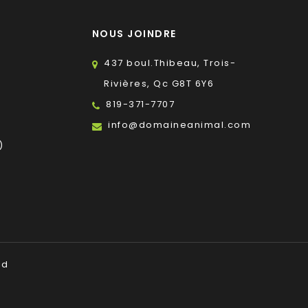
NOUS JOINDRE
437 boul.Thibeau, Trois-
Rivières, Qc G8T 6Y6
819-371-7707
s
info@domaineanimal.com
)
ed