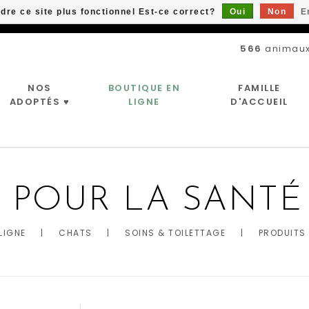
ndre ce site plus fonctionnel Est-ce correct?
Oui
Non
E
Livraison gratuite à partir de 89$*
566
animaux
NOS
BOUTIQUE EN
FAMILLE
ADOPTÉS ♥
LIGNE
D'ACCUEIL
 POUR LA SANT
LIGNE
|
CHATS
|
SOINS & TOILETTAGE
|
PRODUITS