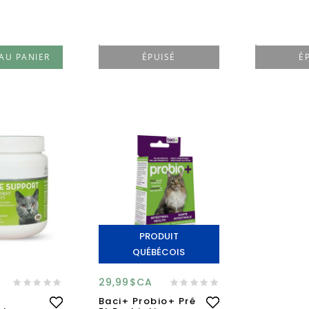
AU PANIER
ÉPUISÉ
É
PRODUIT
QUÉBÉCOIS
29,99$CA
Baci+ Probio+ Pré