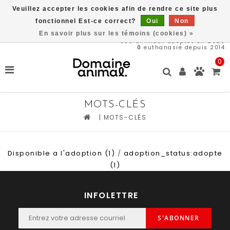
Veuillez accepter les cookies afin de rendre ce site plus
Livraison gratuite à partir de 89$*
fonctionnel Est-ce correct?
Oui
Non
En savoir plus sur les témoins (cookies) »
580
animaux adoptés en 2026
0
euthanasie depuis 2014
0
MOTS-CLÉS
|
MOTS-CLÉS
Disponible a l'adoption
(1)
/
adoption_status:adopte
(1)
INFOLETTRE
S'ABONNER