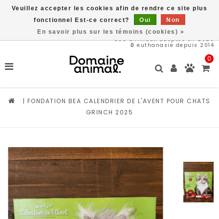
Veuillez accepter les cookies afin de rendre ce site plus
Livraison gratuite à partir de 89$*
fonctionnel Est-ce correct?
Oui
Non
En savoir plus sur les témoins (cookies) »
566
animaux adoptés en 2026
0
euthanasie depuis 2014
0
|
FONDATION BEA CALENDRIER DE L'AVENT POUR CHATS
GRINCH 2025