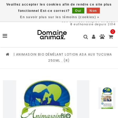
Veuillez accepter les cookies afin de rendre ce site plus
Livraison gratuite à partir de 89$*
fonctionnel Est-ce correct?
Oui
Non
En savoir plus sur les témoins (cookies) »
566
animaux adoptés en 2026
0
euthanasie depuis 2014
0
|
ANIMASOIN BIO DÉMÊLANT LOTION ASA AUX TUCUMA
250ML . (R)