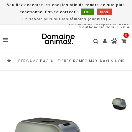
Veuillez accepter les cookies afin de rendre ce site plus
Livraison gratuite à partir de 89$*
fonctionnel Est-ce correct?
Oui
Non
En savoir plus sur les témoins (cookies) »
564
animaux adoptés en 2026
0
euthanasie depuis 2014
0
|
BERGAMO BAC À LITIÈRES ROMÉO MAXI KAKI & NOIR