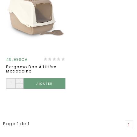
45,99$CA
Bergamo Bac À Litière
Mocaccino
+
AJOUTER
-
Page 1 de 1
1