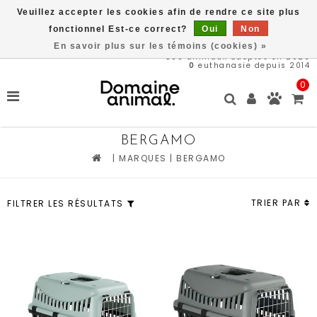
Veuillez accepter les cookies afin de rendre ce site plus
Une partie des bénéfices est remit directement au refug
Domaine Animal, ACHETEZ ICI, SAUVEZ DES VIES
fonctionnel Est-ce correct?
Oui
Non
En savoir plus sur les témoins (cookies) »
566
animaux adoptés en 2026
0
euthanasie depuis 2014
0
BERGAMO
|
MARQUES
|
BERGAMO
TRIER PAR
FILTRER LES RÉSULTATS