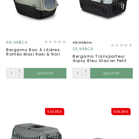
59,99$CA
28,99$CA
23,99$CA
Bergamo Bac À Litières
Roméo Maxi Kaki & Noir
Bergamo Transporteur
Gipsy Bleu Glacier Petit
+
+
AJOUTER
AJOUTER
-
-
SOLDES
SOLDES