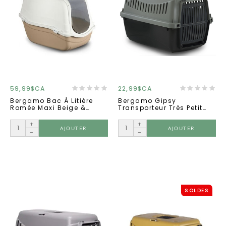
59,99$CA
22,99$CA
Bergamo Bac À Litière
Bergamo Gipsy
Romée Maxi Beige &
Transporteur Très Petit
Crème
Eco Green Porte Plastique
+
+
AJOUTER
AJOUTER
-
-
SOLDES