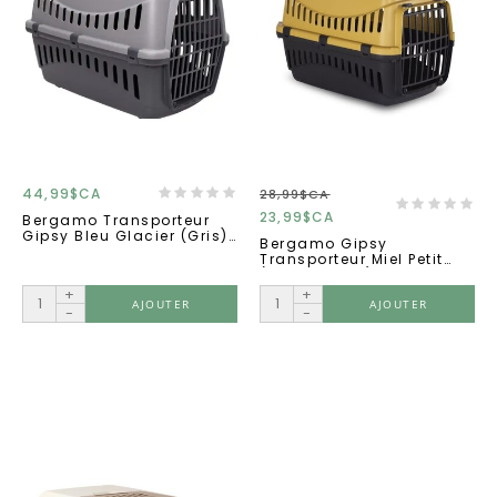
44,99$CA
28,99$CA
23,99$CA
Bergamo Transporteur
Gipsy Bleu Glacier (gris)
Bergamo Gipsy
Grand
Transporteur Miel Petit
(46x31x32cm)
+
+
AJOUTER
AJOUTER
-
-