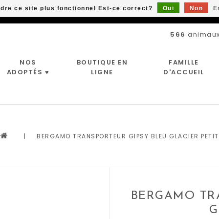
ndre ce site plus fonctionnel Est-ce correct?
Oui
Non
E
Livraison gratuite à partir de 89$*
566
animaux
NOS
BOUTIQUE EN
FAMILLE
ADOPTÉS ♥
LIGNE
D'ACCUEIL
|
BERGAMO TRANSPORTEUR GIPSY BLEU GLACIER PETIT
BERGAMO TR
G