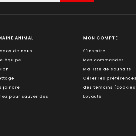
AINE ANIMAL
MON COMPTE
ropos de nous
S'inscrire
re équipe
Mes commandes
sion
Ma liste de souhaits
ettage
Gérer les préférence
 joindre
des témoins (cookies
nez pour sauver des
Loyauté