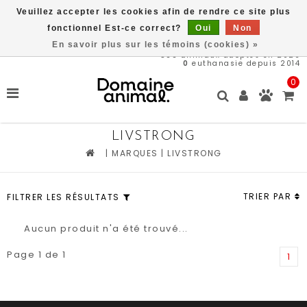
Veuillez accepter les cookies afin de rendre ce site plus
Livraison gratuite à partir de 89$*
fonctionnel Est-ce correct?
Oui
Non
En savoir plus sur les témoins (cookies) »
566
animaux adoptés en 2026
0
euthanasie depuis 2014
0
LIVSTRONG
|
MARQUES
|
LIVSTRONG
TRIER PAR
FILTRER LES RÉSULTATS
Aucun produit n'a été trouvé...
Page 1 de 1
1