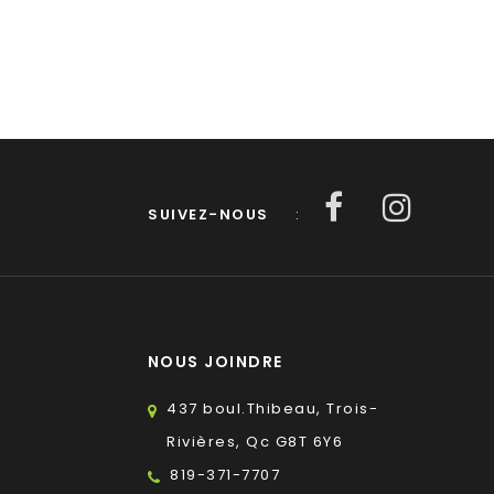
SUIVEZ-NOUS
:
NOUS JOINDRE
437 boul.Thibeau, Trois-
Rivières, Qc G8T 6Y6
819-371-7707