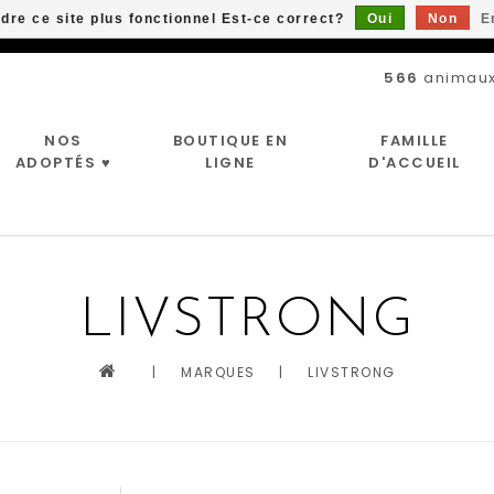
ndre ce site plus fonctionnel Est-ce correct?
Oui
Non
E
Livraison gratuite à partir de 89$*
566
animaux
NOS
BOUTIQUE EN
FAMILLE
ADOPTÉS ♥
LIGNE
D'ACCUEIL
LIVSTRONG
|
MARQUES
|
LIVSTRONG