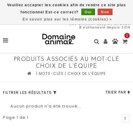
Veuillez accepter les cookies afin de rendre ce site plus
Livraison gratuite à partir de 89$*
fonctionnel Est-ce correct?
Oui
Non
En savoir plus sur les témoins (cookies) »
569
animaux adoptés en 2026
0
euthanasie depuis 2014
0
PRODUITS ASSOCIÉS AU MOT-CLÉ
CHOIX DE L’ÉQUIPE
|
MOTS-CLÉS
|
CHOIX DE L’ÉQUIPE
TRIER PAR
FILTRER LES RÉSULTATS
Aucun produit n'a été trouvé...
Page 1 de 1
1