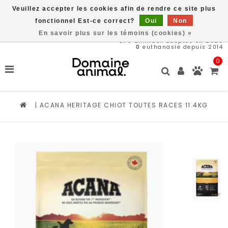
Veuillez accepter les cookies afin de rendre ce site plus
Livraison gratuite à partir de 89$*
fonctionnel Est-ce correct?
Oui
Non
En savoir plus sur les témoins (cookies) »
570
animaux adoptés en 2026
0
euthanasie depuis 2014
0
|
ACANA HERITAGE CHIOT TOUTES RACES 11.4KG