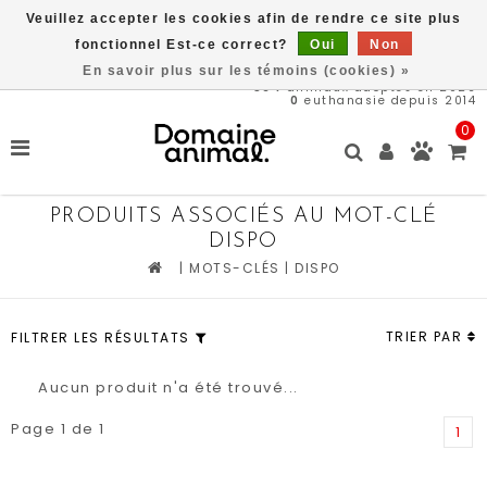
Veuillez accepter les cookies afin de rendre ce site plus
Livraison gratuite à partir de 89$*
fonctionnel Est-ce correct?
Oui
Non
En savoir plus sur les témoins (cookies) »
564
animaux adoptés en 2026
0
euthanasie depuis 2014
0
PRODUITS ASSOCIÉS AU MOT-CLÉ
DISPO
|
MOTS-CLÉS
|
DISPO
TRIER PAR
FILTRER LES RÉSULTATS
Aucun produit n'a été trouvé...
Page 1 de 1
1