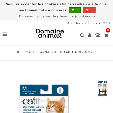
Veuillez accepter les cookies afin de rendre ce site plus
Livraison gratuite à partir de 89$*
fonctionnel Est-ce correct?
Oui
Non
En savoir plus sur les témoins (cookies) »
566
animaux adoptés en 2026
0
euthanasie depuis 2014
0
|
CATIT HARNAIS AJUSTABLE NOIR MOYEN