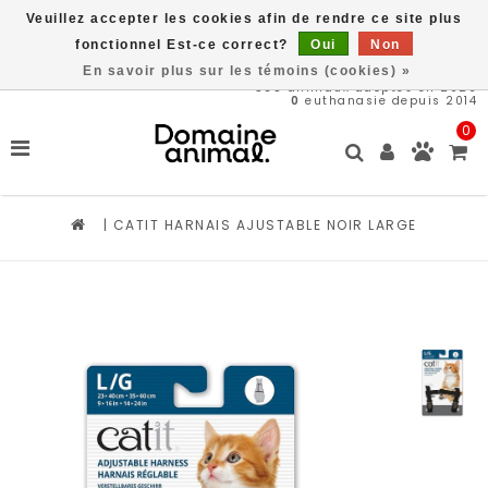
Veuillez accepter les cookies afin de rendre ce site plus
Livraison gratuite à partir de 89$*
fonctionnel Est-ce correct?
Oui
Non
En savoir plus sur les témoins (cookies) »
568
animaux adoptés en 2026
0
euthanasie depuis 2014
0
|
CATIT HARNAIS AJUSTABLE NOIR LARGE