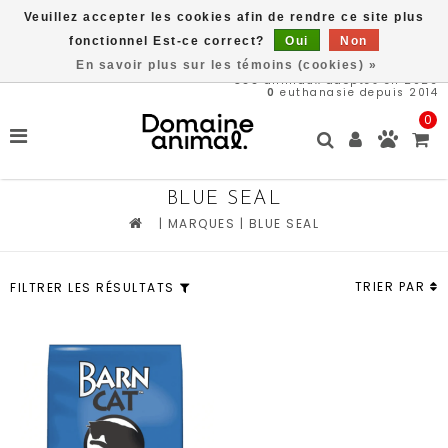
Veuillez accepter les cookies afin de rendre ce site plus
Livraison gratuite à partir de 89$*
fonctionnel Est-ce correct?
Oui
Non
En savoir plus sur les témoins (cookies) »
566
animaux adoptés en 2026
0
euthanasie depuis 2014
0
BLUE SEAL
|
MARQUES
|
BLUE SEAL
TRIER PAR
FILTRER LES RÉSULTATS