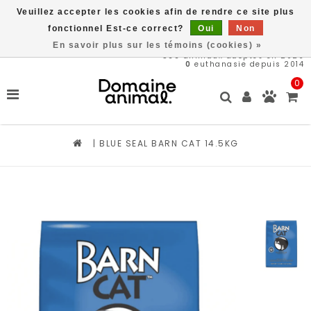
Veuillez accepter les cookies afin de rendre ce site plus
Livraison gratuite à partir de 89$*
fonctionnel Est-ce correct?
Oui
Non
En savoir plus sur les témoins (cookies) »
566
animaux adoptés en 2026
0
euthanasie depuis 2014
0
|
BLUE SEAL BARN CAT 14.5KG