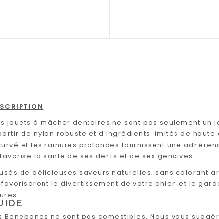
SCRIPTION
s jouets à mâcher dentaires ne sont pas seulement un jo
partir de nylon robuste et d'ingrédients limités de haut
curvé et les rainures profondes fournissent une adhéren
 favorise la santé de ses dents et de ses gencives.
fusés de délicieuses saveurs naturelles, sans colorant art
 favoriseront le divertissement de votre chien et le ga
ures.
UIDE
s Benebones ne sont pas comestibles. Nous vous suggéro