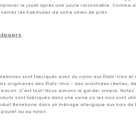
mplacer le jouet après une usure raisonnable. Comme a
rveillez les habitudes de votre chien de près.
RÉDIENTS
nebones sont fabriqués avec du nylon aux États-Unis et
els originaires des États-Unis - des arachides réelles, 
 bacon. C'est tout! Nous aimons le garder simple. Notez
oduits sont fabriqués dans une usine où les noix sont util
oduit Benebone dans un ménage allergique aux noix de t
 poulet ou au nylon.