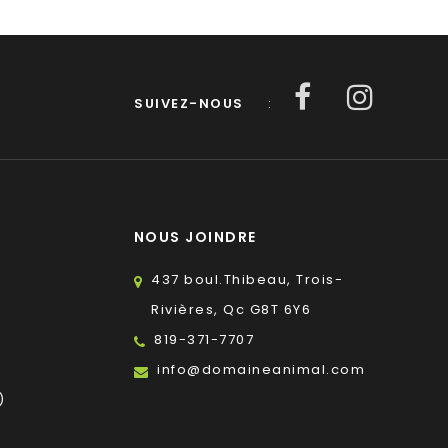
SUIVEZ-NOUS
:
NOUS JOINDRE
437 boul.Thibeau, Trois-
Rivières, Qc G8T 6Y6
819-371-7707
s
info@domaineanimal.com
)