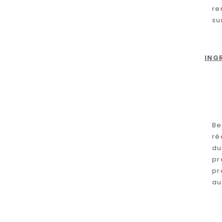
re
su
ING
Be
ré
du
pr
pr
au