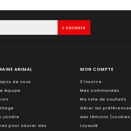
S'ABONNER
AINE ANIMAL
MON COMPTE
ropos de nous
S'inscrire
re équipe
Mes commandes
sion
Ma liste de souhaits
ettage
Gérer les préférence
 joindre
des témoins (cookies
nez pour sauver des
Loyauté