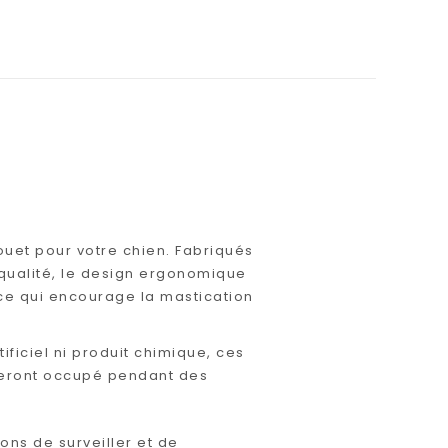
uet pour votre chien. Fabriqués
e qualité, le design ergonomique
ce qui encourage la mastication
ificiel ni produit chimique, ces
rderont occupé pendant des
ns de surveiller et de