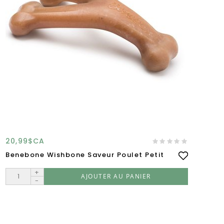
20,99$CA
20
Benebone Wishbone Saveur Poulet Petit
Be
Ar
+
AJOUTER AU PANIER
-