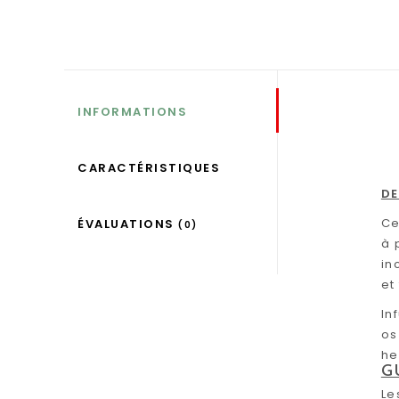
INFORMATIONS
CARACTÉRISTIQUES
DE
Ce
ÉVALUATIONS
(0)
à 
in
et
In
os
he
G
Le