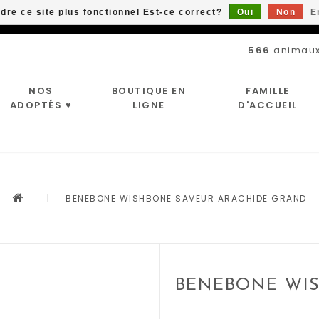
ndre ce site plus fonctionnel Est-ce correct?
Oui
Non
E
Livraison gratuite à partir de 89$*
566
animaux
NOS
BOUTIQUE EN
FAMILLE
ADOPTÉS ♥
LIGNE
D'ACCUEIL
|
BENEBONE WISHBONE SAVEUR ARACHIDE GRAND
BENEBONE WI