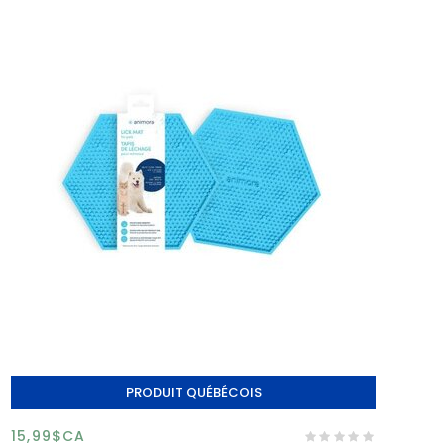
PRODUIT QUÉBÉCOIS
15,99$CA
An