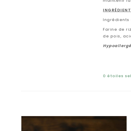
maintenir la
INGRÉDIEN
Ingrédients
Farine de ri
de pois, ac
Hypoallergè
0
étoiles s