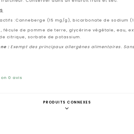
 fraîcheur. Conserver dans un endroit frais et sec.
TS
 actifs :Canneberge (15 mg/g), bicarbonate de sodium (1
z, fécule de pomme de terre, glycérine végétale, eau, ext
ide citrique, sorbate de potassium.
ne :
Exempt des principaux allergènes alimentaires. Sans 
elon
0
avis
PRODUITS CONNEXES