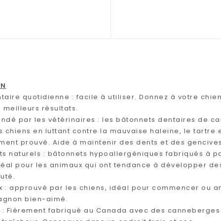
ON
taire quotidienne : facile à utiliser. Donnez à votre c
 meilleurs résultats.
é par les vétérinaires : les bâtonnets dentaires de c
 chiens en luttant contre la mauvaise haleine, le tartre
ement prouvé. Aide à maintenir des dents et des gencives
ts naturels : bâtonnets hypoallergéniques fabriqués à par
déal pour les animaux qui ont tendance à développer des 
uté.
 : approuvé par les chiens, idéal pour commencer ou am
agnon bien-aimé.
 : Fièrement fabriqué au Canada avec des canneberges