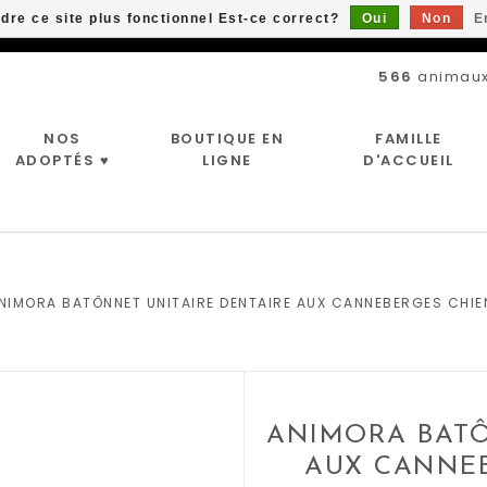
ndre ce site plus fonctionnel Est-ce correct?
Oui
Non
E
Livraison gratuite à partir de 89$*
566
animaux
NOS
BOUTIQUE EN
FAMILLE
ADOPTÉS ♥
LIGNE
D'ACCUEIL
NIMORA BATÔNNET UNITAIRE DENTAIRE AUX CANNEBERGES CHIE
ANIMORA BATÔ
AUX CANNEB