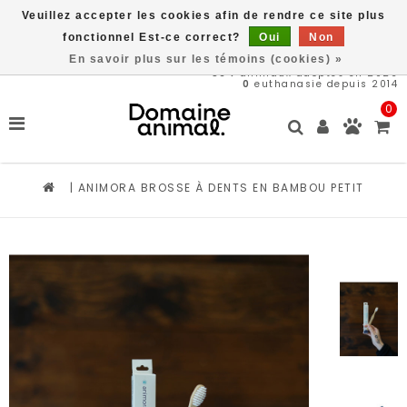
Veuillez accepter les cookies afin de rendre ce site plus
Livraison gratuite à partir de 89$*
fonctionnel Est-ce correct?
Oui
Non
En savoir plus sur les témoins (cookies) »
564
animaux adoptés en 2026
0
euthanasie depuis 2014
0
|
ANIMORA BROSSE À DENTS EN BAMBOU PETIT