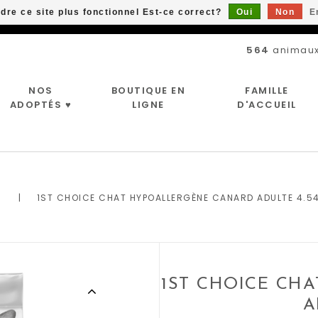
ndre ce site plus fonctionnel Est-ce correct?
Oui
Non
E
Livraison gratuite à partir de 89$*
564
animaux
NOS
BOUTIQUE EN
FAMILLE
ADOPTÉS ♥
LIGNE
D'ACCUEIL
|
1ST CHOICE CHAT HYPOALLERGÈNE CANARD ADULTE 4.5
1ST CHOICE CH
A