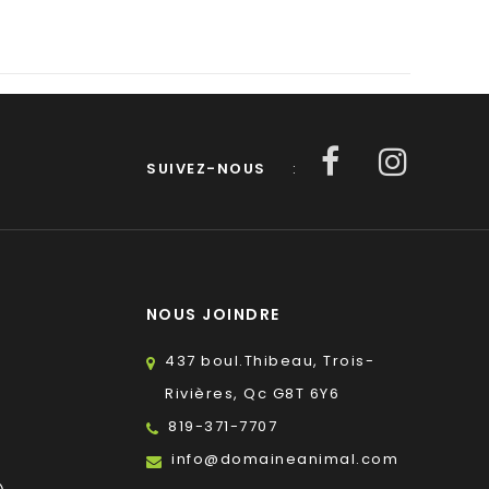
SUIVEZ-NOUS
:
NOUS JOINDRE
437 boul.Thibeau, Trois-
Rivières, Qc G8T 6Y6
819-371-7707
s
info@domaineanimal.com