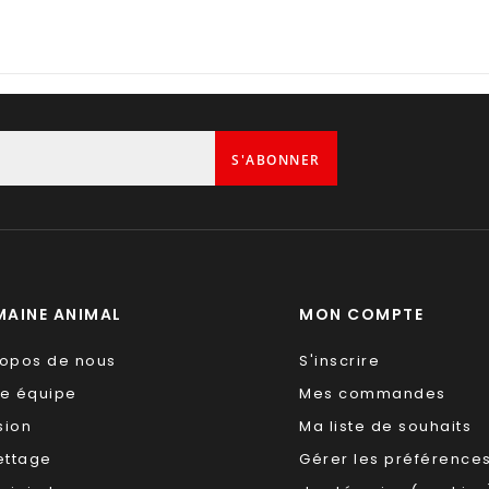
S'ABONNER
AINE ANIMAL
MON COMPTE
ropos de nous
S'inscrire
re équipe
Mes commandes
sion
Ma liste de souhaits
ettage
Gérer les préférence