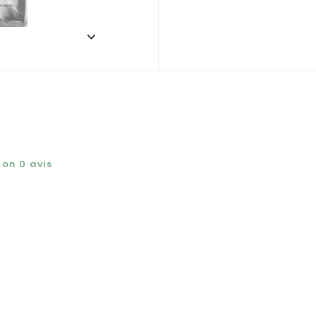
elon
0
avis