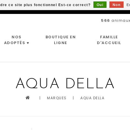
ndre ce site plus fonctionnel Est-ce correct?
Oui
Non
E
Livraison gratuite à partir de 89$*
566
animaux
NOS
BOUTIQUE EN
FAMILLE
ADOPTÉS ♥
LIGNE
D'ACCUEIL
AQUA DELLA
|
MARQUES
|
AQUA DELLA