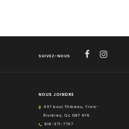
SUIVEZ-NOUS
:
NOUS JOINDRE
437 boul.Thibeau, Trois-
Rivières, Qc G8T 6Y6
819-371-7707