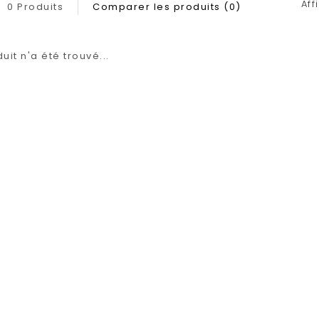
Aff
0 Produits
Comparer les produits (0)
it n'a été trouvé...
1