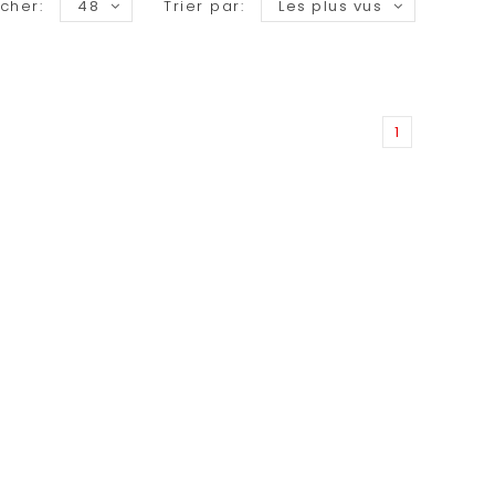
icher:
48
Trier par:
Les plus vus
1