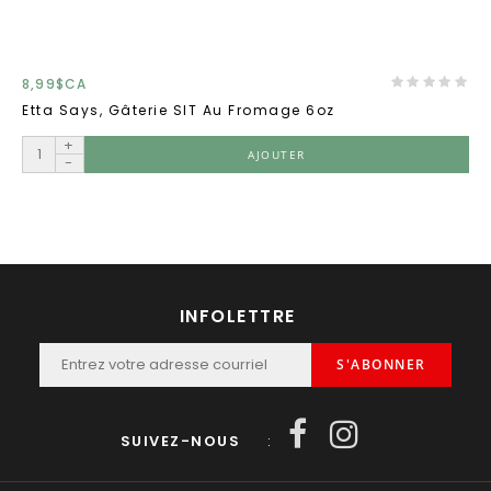
8,99$CA
Etta Says, Gâterie SIT Au Fromage 6oz
+
AJOUTER
-
INFOLETTRE
S'ABONNER
SUIVEZ-NOUS
: