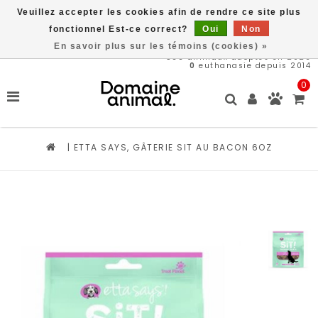
Veuillez accepter les cookies afin de rendre ce site plus
Livraison gratuite à partir de 89$*
fonctionnel Est-ce correct?
Oui
Non
En savoir plus sur les témoins (cookies) »
566
animaux adoptés en 2026
0
euthanasie depuis 2014
0
|
ETTA SAYS, GÂTERIE SIT AU BACON 6OZ