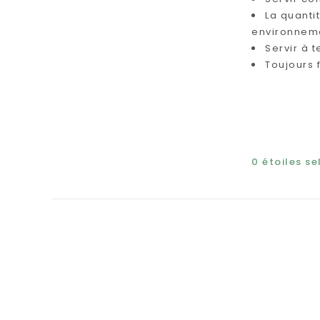
La quanti
environneme
Servir à 
Toujours 
0
étoiles s