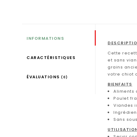
INFORMATIONS
DESCRIPTI
Cette recet
CARACTÉRISTIQUES
et sans vian
grains ancie
votre chiot 
ÉVALUATIONS
(0)
BIENFAITS
Aliments 
Poulet fr
Viandes i
Ingrédien
Sans sous
UTILISATIO
Servir co