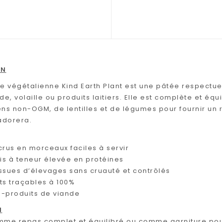
ON
te végétalienne Kind Earth Plant est une pâtée respectue
de, volaille ou produits laitiers. Elle est complète et é
ns non-OGM, de lentilles et de légumes pour fournir un r
adorera.
crus en morceaux faciles à servir
ais à teneur élevée en protéines
ssues d’élevages sans cruauté et contrôlés
ts traçables à 100%
-produits de viande
N
mme repas complet et équilibré ou comme garniture pou