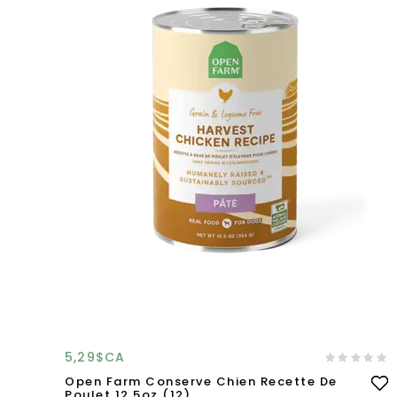
5,29$CA
Open Farm Conserve Chien Recette De
Poulet 12.5oz (12)