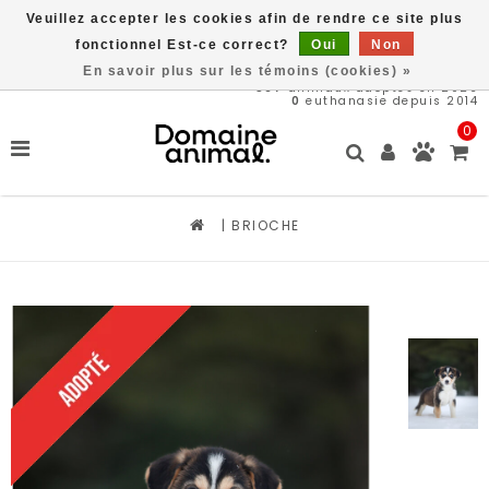
Veuillez accepter les cookies afin de rendre ce site plus
Livraison gratuite à partir de 89$*
fonctionnel Est-ce correct?
Oui
Non
En savoir plus sur les témoins (cookies) »
567
animaux adoptés en 2026
0
euthanasie depuis 2014
0
|
BRIOCHE