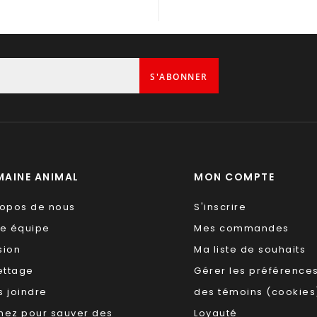
S'ABONNER
AINE ANIMAL
MON COMPTE
ropos de nous
S'inscrire
re équipe
Mes commandes
sion
Ma liste de souhaits
ettage
Gérer les préférence
 joindre
des témoins (cookies
nez pour sauver des
Loyauté