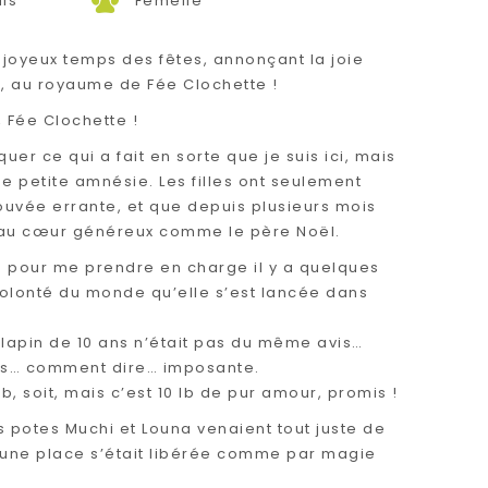
ais
Femelle
 joyeux temps des fêtes, annonçant la joie
, au royaume de Fée Clochette !
, Fée Clochette !
uer ce qui a fait en sorte que je suis ici, mais
ne petite amnésie. Les filles ont seulement
ouvée errante, et que depuis plusieurs mois
 au cœur généreux comme le père Noël.
ire pour me prendre en charge il y a quelques
 volonté du monde qu’elle s’est lancée dans
 lapin de 10 ans n’était pas du même avis…
suis… comment dire… imposante.
lb, soit, mais c’est 10 lb de pur amour, promis !
s potes Muchi et Louna venaient tout juste de
 une place s’était libérée comme par magie