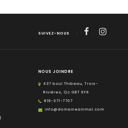
SUIVEZ-NOUS
:
NOUS JOINDRE
437 boul.Thibeau, Trois-
Rivières, Qc G8T 6Y6
819-371-7707
s
info@domaineanimal.com
)