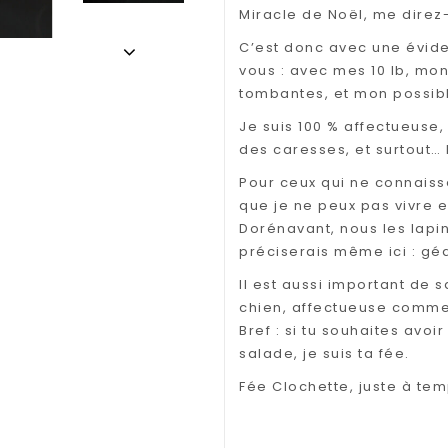
Miracle de Noël, me direz-
C’est donc avec une évide
vous : avec mes 10 lb, mo
tombantes, et mon possibl
Je suis 100 % affectueuse
des caresses, et surtout…
Pour ceux qui ne connaisse
que je ne peux pas vivre e
Dorénavant, nous les lapins
préciserais même ici : gé
Il est aussi important de s
chien, affectueuse comme
Bref : si tu souhaites avo
salade, je suis ta fée.
Fée Clochette, juste à te