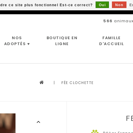
ndre ce site plus fonctionnel Est-ce correct?
Oui
Non
E
Livraison gratuite à partir de 89$*
566
animaux
NOS
BOUTIQUE EN
FAMILLE
ADOPTÉS ♥
LIGNE
D'ACCUEIL
|
FÉE CLOCHETTE
F