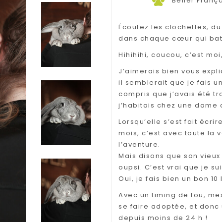
Bélier Franç
Écoutez les clochettes, du
dans chaque cœur qui bat
Hihihihi, coucou, c’est moi
J’aimerais bien vous expliq
il semblerait que je fais u
compris que j’avais été tr
j’habitais chez une dame
Lorsqu’elle s’est fait écr
mois, c’est avec toute la
l’aventure.
Mais disons que son vieux
oupsi. C’est vrai que je 
Oui, je fais bien un bon 10 
Avec un timing de fou, me
se faire adoptée, et donc
depuis moins de 24 h !