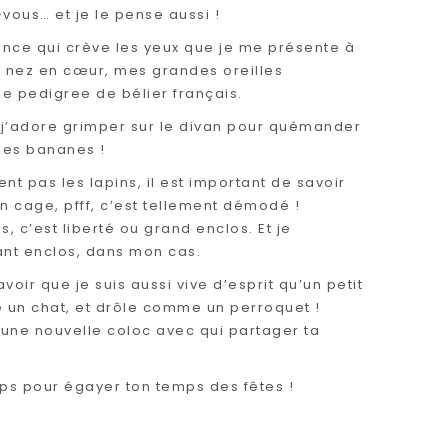
vous… et je le pense aussi !
nce qui crève les yeux que je me présente à
n nez en cœur, mes grandes oreilles
e pedigree de bélier français.
, j’adore grimper sur le divan pour quémander
 les bananes !
nt pas les lapins, il est important de savoir
n cage, pfff, c’est tellement démodé !
, c’est liberté ou grand enclos. Et je
ant enclos, dans mon cas.
avoir que je suis aussi vive d’esprit qu’un petit
 un chat, et drôle comme un perroquet !
ir une nouvelle coloc avec qui partager ta
mps pour égayer ton temps des fêtes !