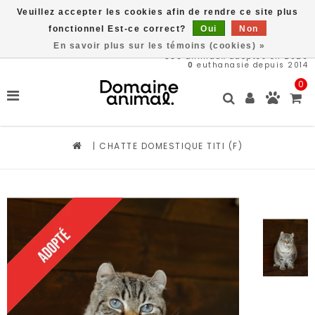
Veuillez accepter les cookies afin de rendre ce site plus
Livraison gratuite à partir de 89$*
fonctionnel Est-ce correct?
Oui
Non
En savoir plus sur les témoins (cookies) »
566
animaux adoptés en 2026
0
euthanasie depuis 2014
0
|
CHATTE DOMESTIQUE TITI (F)