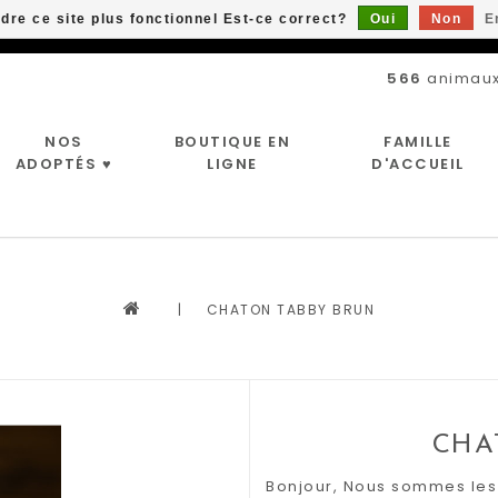
ndre ce site plus fonctionnel Est-ce correct?
Oui
Non
E
Livraison gratuite à partir de 89$*
566
animaux
NOS
BOUTIQUE EN
FAMILLE
ADOPTÉS ♥
LIGNE
D'ACCUEIL
|
CHATON TABBY BRUN
CHA
Bonjour, Nous sommes les