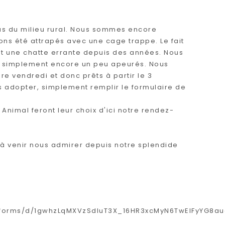
us du milieu rural. Nous sommes encore
ons été attrapés avec une cage trappe. Le fait
t une chatte errante depuis des années. Nous
simplement encore un peu apeurés. Nous
ire vendredi et donc prêts à partir le 3
 adopter, simplement remplir le formulaire de
nimal feront leur choix d'ici notre rendez-
 à venir nous admirer depuis notre splendide
/forms/d/1gwhzLqMXVzSdluT3X_16HR3xcMyN6TwElFyYG8au