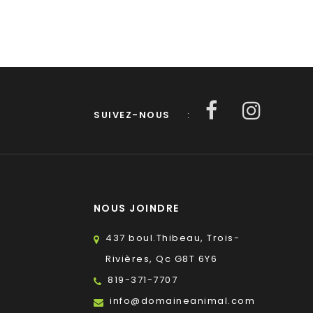
SUIVEZ-NOUS
:
NOUS JOINDRE
437 boul.Thibeau, Trois-
Rivières, Qc G8T 6Y6
819-371-7707
s
info@domaineanimal.com