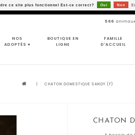
ndre ce site plus fonctionnel Est-ce correct?
Oui
Non
E
Livraison gratuite à partir de 89$*
566
animaux
NOS
BOUTIQUE EN
FAMILLE
ADOPTÉS ♥
LIGNE
D'ACCUEIL
|
CHATON DOMESTIQUE SANDY (F)
CHATON D
A besoin de