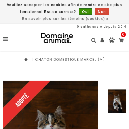
Veuillez accepter les cookies afin de rendre ce site plus
Livraison gratuite à partir de 89$*
fonctionnel Est-ce correct?
Oui
Non
En savoir plus sur les témoins (cookies) »
566
animaux adoptés en 2026
0
euthanasie depuis 2014
0
|
CHATON DOMESTIQUE MARCEL (M)