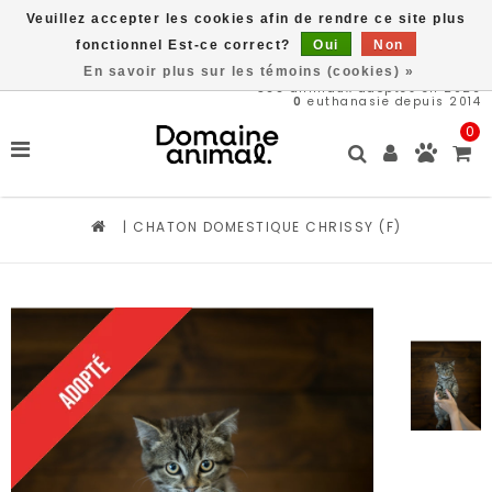
Veuillez accepter les cookies afin de rendre ce site plus
Livraison gratuite à partir de 89$*
fonctionnel Est-ce correct?
Oui
Non
En savoir plus sur les témoins (cookies) »
566
animaux adoptés en 2026
0
euthanasie depuis 2014
0
|
CHATON DOMESTIQUE CHRISSY (F)