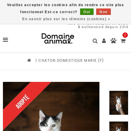
Veuillez accepter les cookies afin de rendre ce site plus
Livraison gratuite à partir de 89$*
fonctionnel Est-ce correct?
Oui
Non
En savoir plus sur les témoins (cookies) »
566
animaux adoptés en 2026
0
euthanasie depuis 2014
0
|
CHATON DOMESTIQUE MARIE (F)