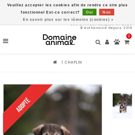
Veuillez accepter les cookies afin de rendre ce site plus
Livraison gratuite à partir de 89$*
fonctionnel Est-ce correct?
Oui
Non
En savoir plus sur les témoins (cookies) »
566
animaux adoptés en 2026
0
euthanasie depuis 2014
0
|
CHAPLIN