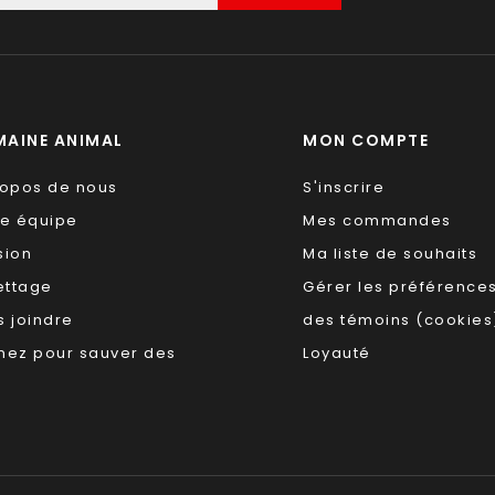
AINE ANIMAL
MON COMPTE
ropos de nous
S'inscrire
re équipe
Mes commandes
sion
Ma liste de souhaits
ettage
Gérer les préférence
 joindre
des témoins (cookies
nez pour sauver des
Loyauté