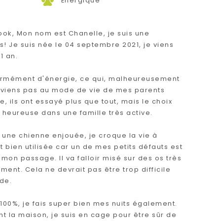
Énergique
ok, Mon nom est Chanelle, je suis une
! Je suis née le 04 septembre 2021, je viens
1 an.
ormément d'énergie, ce qui, malheureusement
onviens pas au mode de vie de mes parents
e, ils ont essayé plus que tout, mais le choix
s heureuse dans une famille très active.
s une chienne enjouée, je croque la vie à
t bien utilisée car un de mes petits défauts est
 mon passage. Il va falloir misé sur des os très
ment. Cela ne devrait pas être trop difficile
nde.
100%, je fais super bien mes nuits également.
t la maison, je suis en cage pour être sûr de