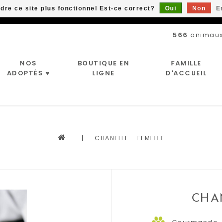
ndre ce site plus fonctionnel Est-ce correct?
Oui
Non
E
Livraison gratuite à partir de 89$*
566
animaux
NOS
BOUTIQUE EN
FAMILLE
ADOPTÉS ♥
LIGNE
D'ACCUEIL
|
CHANELLE - FEMELLE
CHA