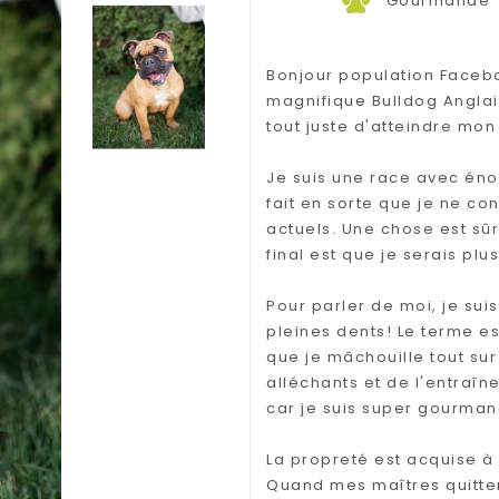
Gourmande
Bonjour population Facebo
magnifique Bulldog Anglais
tout juste d'atteindre mon 
Je suis une race avec én
fait en sorte que je ne c
actuels. Une chose est sûr
final est que je serais plu
Pour parler de moi, je sui
pleines dents! Le terme es
que je mâchouille tout sur
alléchants et de l'entraîne
car je suis super gourma
La propreté est acquise à 
Quand mes maîtres quitten