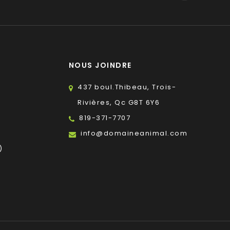
NOUS JOINDRE
437 boul.Thibeau, Trois-
Rivières, Qc G8T 6Y6
819-371-7707
s
info@domaineanimal.com
)