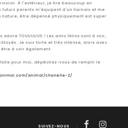
vision. À l'extérieur, je tire beaucoup en
mes futurs parents m'équipent d'un harnais et me
la nature, être dépensé physiquement est super
es adore TOUUUUUS ! Les amis félins sont à voir,
ôtoyés. Je suis forte et très intense, alors avec
 être à voir également.
rfaite pour moi, dépêchez-vous de remplir le
eanimal.com/animal/chanelle-2/
SUIVEZ-NOUS
: