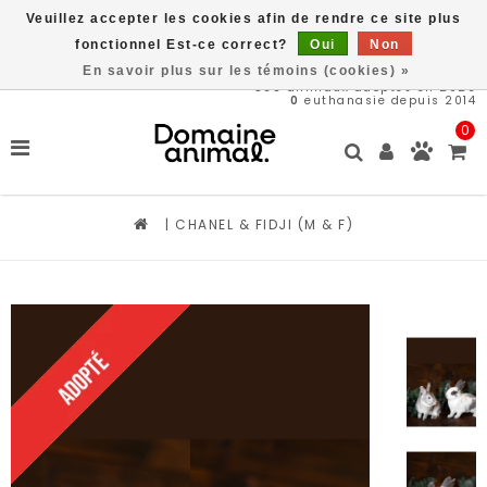
Veuillez accepter les cookies afin de rendre ce site plus
Livraison gratuite à partir de 89$*
fonctionnel Est-ce correct?
Oui
Non
En savoir plus sur les témoins (cookies) »
566
animaux adoptés en 2026
0
euthanasie depuis 2014
0
|
CHANEL & FIDJI (M & F)