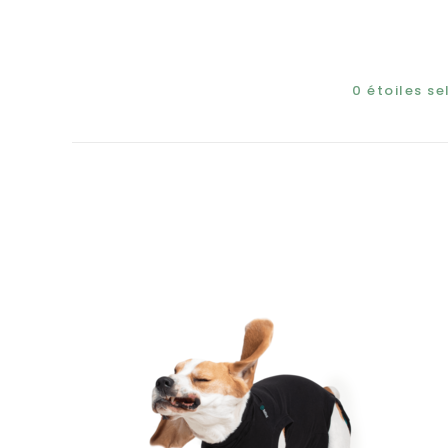
0
étoiles s