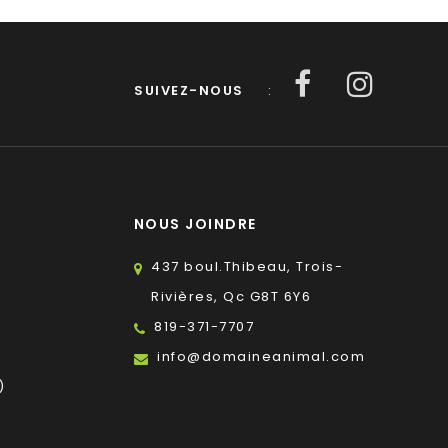
SUIVEZ-NOUS
:
NOUS JOINDRE
437 boul.Thibeau, Trois-
Rivières, Qc G8T 6Y6
819-371-7707
s
info@domaineanimal.com
)