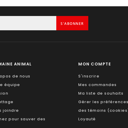
S'ABONNER
AINE ANIMAL
MON COMPTE
ropos de nous
S'inscrire
re équipe
Mes commandes
sion
Ma liste de souhaits
ettage
Gérer les préférence
 joindre
des témoins (cookies
nez pour sauver des
Loyauté