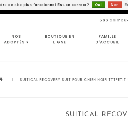
ndre ce site plus fonctionnel Est-ce correct?
Oui
Non
E
Livraison gratuite à partir de 89$*
566
animaux
NOS
BOUTIQUE EN
FAMILLE
ADOPTÉS ♥
LIGNE
D'ACCUEIL
|
SUITICAL RECOVERY SUIT POUR CHIEN NOIR TTTPETIT 
SUITICAL RECOV