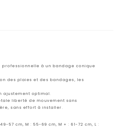
e professionnelle à un bandage conique
ion des plaies et des bandages, les
n ajustement optimal.
 totale liberté de mouvement sans
e, sans effort à installer.
49-57 cm, M : 55-69 cm, M + : 61-72 cm, L :