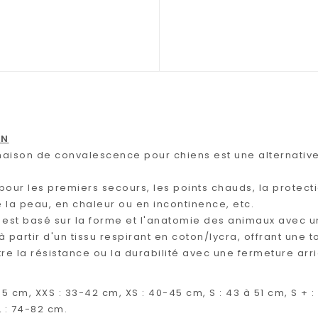
ON
aison de convalescence pour chiens est une alternativ
pour les premiers secours, les points chauds, la protect
 la peau, en chaleur ou en incontinence, etc.
 est basé sur la forme et l'anatomie des animaux avec u
à partir d'un tissu respirant en coton/lycra, offrant une
 la résistance ou la durabilité avec une fermeture arrièr
 cm, XXS : 33-42 cm, XS : 40-45 cm, S : 43 à 51 cm, S + : 
 : 74-82 cm.