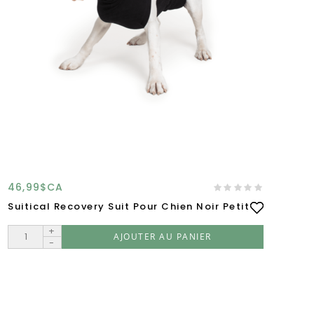
46,99$CA
46
Suitical Recovery Suit Pour Chien Noir Petit
Su
+
+
AJOUTER AU PANIER
-