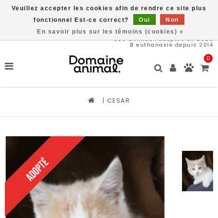
Veuillez accepter les cookies afin de rendre ce site plus
Livraison gratuite à partir de 89$*
fonctionnel Est-ce correct?
Oui
Non
En savoir plus sur les témoins (cookies) »
566
animaux adoptés en 2026
0
euthanasie depuis 2014
0
|
CESAR