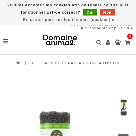
Veuillez accepter les cookies afin de rendre ce site plus
Livraison gratuite à partir de 89$*
fonctionnel Est-ce correct?
Oui
Non
En savoir plus sur les témoins (cookies) »
566
animaux adoptés en 2026
0
euthanasie depuis 2014
0
|
CATIT TAPIS POUR BAC À LITIÈRE 40X60CM